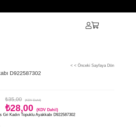
< < Önceki Sayfaya Dön
kkabı D922587302
₺35,00
(KDV Dahil)
₺28,00
(KDV Dahil)
s Gri Kadın Topuklu Ayakkabı D922587302
e