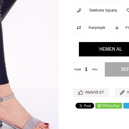
Telefonla Sipariş
Karşılaştır
F
Azalt
Artır
TAVSIYE ET
Y
WhatsApp