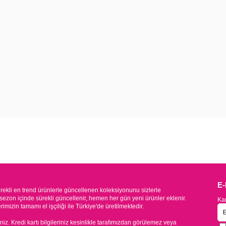
E
kli en trend ürünlerle güncellenen koleksiyonunu sizlerle
sezon içinde sürekli güncellenir, hemen her gün yeni ürünler eklenir.
Kam
mizin tamamı el işçiliği ile Türkiye'de üretilmektedir.
iniz. Kredi kartı bilgileriniz kesinlikle tarafımızdan görülemez veya