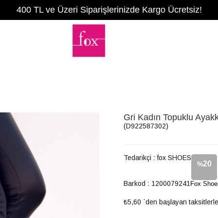
400 TL ve Üzeri Siparişlerinizde Kargo Ücretsiz!
Gri Kadın Topuklu Aya
(D922587302)
Tedarikçi
:
fox SHOES
20
%
Barkod
:
1200079241
Fox Shoe
İndirim
₺5,60
`den başlayan taksitlerl