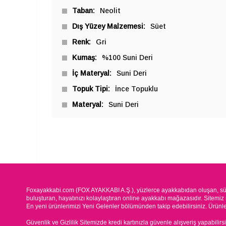
Taban
Neolit
Dış Yüzey Malzemesi
Süet
Renk
Gri
Kumaş
%100 Suni Deri
İç Materyal
Suni Deri
Topuk Tipi
İnce Topuklu
Materyal
Suni Deri
Foxayakkabi.com (FOX AYAKKABI A.Ş.), yüzlerce ayakkabıdan oluşan, süre
buluşturan, hayatınızı kolaylaştıran online ayakkabı mağazasıdır. Sitemiz 
En yeni ürünlerimizi Yeni Gelenler bölümünden takip edebilirsiniz. Ürünleri
Güvenlik ve Gizlilik Sitemizde kredi kartınızla güvenle alışveriş yapabilirs