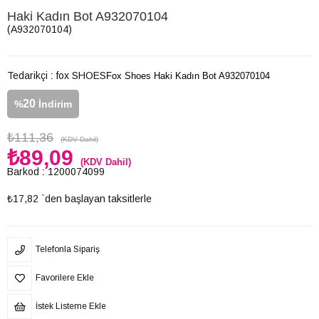
Haki Kadın Bot A932070104
(A932070104)
Tedarikçi
:
fox SHOES
Fox Shoes Haki Kadın Bot A932070104
20
%
İndirim
₺111,36
(KDV Dahil)
₺89,09
(KDV Dahil)
Barkod
:
1200074099
₺17,82
`den başlayan taksitlerle
Telefonla Sipariş
Favorilere Ekle
İstek Listeme Ekle