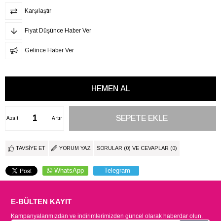
Karşılaştır
Fiyat Düşünce Haber Ver
Gelince Haber Ver
Azalt
Artır
TAVSIYE ET
YORUM YAZ
SORULAR (0) VE CEVAPLAR (0)
WhatsApp
Telegram
E-BÜLTEN KAYIT
Kampanyalarımızdan ve indirimlerimizden güncel olarak haberdar olun.