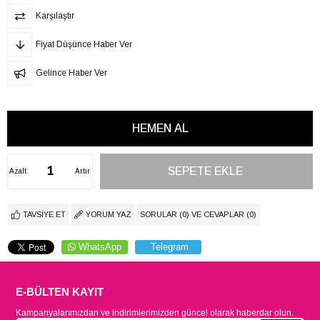
Karşılaştır
Fiyat Düşünce Haber Ver
Gelince Haber Ver
Azalt
Artır
TAVSIYE ET
YORUM YAZ
SORULAR (0) VE CEVAPLAR (0)
WhatsApp
Telegram
E-BÜLTEN KAYIT
Kampanyalarımızdan ve indirimlerimizden güncel olarak haberdar olun.