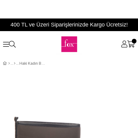
400 TL ve Üzeri Siparişlerinizde Kargo Ücretsiz!
Haki Kadın Bot C932070004