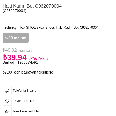
Haki Kadın Bot C932070004
(C932070004)
Tedarikçi
:
fox SHOES
Fox Shoes Haki Kadın Bot C932070004
20
%
İndirim
₺49,92
(KDV Dahil)
₺39,94
(KDV Dahil)
Barkod
:
1200074591
₺7,99
`den başlayan taksitlerle
Telefonla Sipariş
Favorilere Ekle
İstek Listeme Ekle