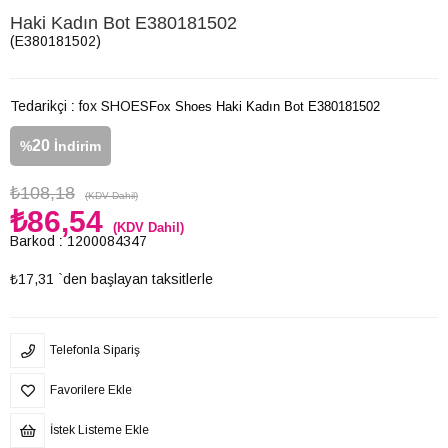
Haki Kadın Bot E380181502
(E380181502)
Tedarikçi
:
fox SHOES
Fox Shoes Haki Kadın Bot E380181502
20
%
İndirim
₺108,18
(KDV Dahil)
₺86,54
(KDV Dahil)
Barkod
:
1200084347
₺17,31
`den başlayan taksitlerle
Telefonla Sipariş
Favorilere Ekle
İstek Listeme Ekle