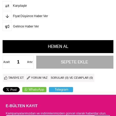
Karşılaştır
Fiyat Düşünce Haber Ver
Gelince Haber Ver
Azalt
Artır
TAVSIYE ET
YORUM YAZ
SORULAR (0) VE CEVAPLAR (0)
WhatsApp
Telegram
E-BÜLTEN KAYIT
Kampanyalarımızdan ve indirimlerimizden güncel olarak haberdar olun.