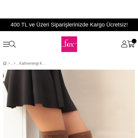
400 TL ve Üzeri Siparişlerinizde Kargo Ücretsiz!
Kahverengi Kadın Çizme A842070802