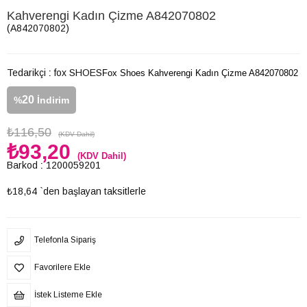
Kahverengi Kadın Çizme A842070802
(A842070802)
Tedarikçi
:
fox SHOES
Fox Shoes Kahverengi Kadın Çizme A842070802
20
%
İndirim
₺116,50
(KDV Dahil)
₺93,20
(KDV Dahil)
Barkod
:
1200059201
₺18,64
`den başlayan taksitlerle
Telefonla Sipariş
Favorilere Ekle
İstek Listeme Ekle