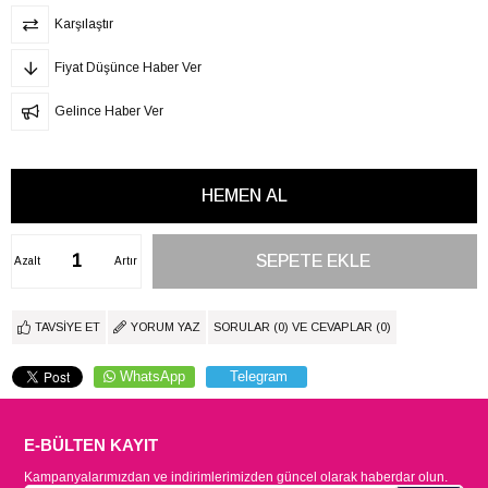
Karşılaştır
Fiyat Düşünce Haber Ver
Gelince Haber Ver
Azalt
Artır
TAVSIYE ET
YORUM YAZ
SORULAR (0) VE CEVAPLAR (0)
WhatsApp
Telegram
E-BÜLTEN KAYIT
Kampanyalarımızdan ve indirimlerimizden güncel olarak haberdar olun.