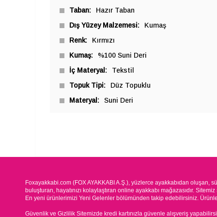
Taban
Hazır Taban
Dış Yüzey Malzemesi
Kumaş
Renk
Kırmızı
Kumaş
%100 Suni Deri
İç Materyal
Tekstil
Topuk Tipi
Düz Topuklu
Materyal
Suni Deri
Foxayakkabi.com (FOX AYAKKABI A.Ş.), yüzlerce ayakkabıdan oluşan, süre
buluşturan, hayatınızı kolaylaştıran online ayakkabı mağazasıdır. Sitemiz 
En yeni ürünlerimizi Yeni Gelenler bölümünden takip edebilirsiniz. Ürünleri
Güvenlik ve Gizlilik Sitemizde kredi kartınızla güvenle alışveriş yapabilirs