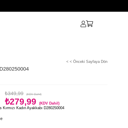
< < Önceki Sayfaya Dön
ı D280250004
₺349,99
(KDV Dahil)
₺279,99
(KDV Dahil)
s Kırmızı Kadın Ayakkabı D280250004
le