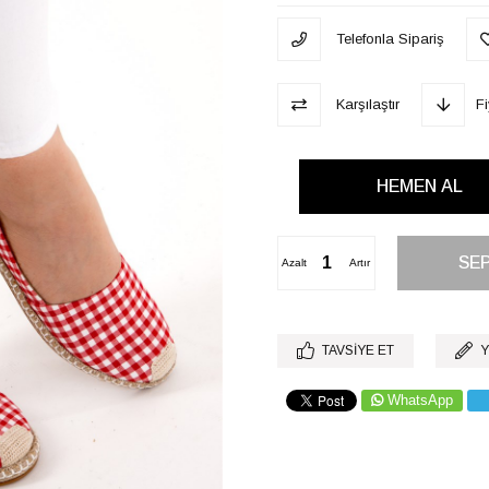
Telefonla Sipariş
Karşılaştır
F
Azalt
Artır
TAVSIYE ET
Y
WhatsApp