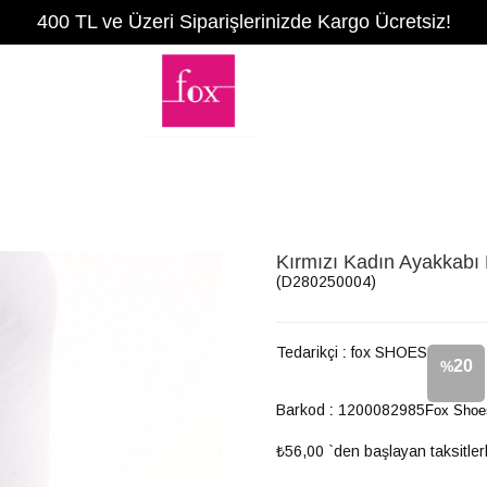
400 TL ve Üzeri Siparişlerinizde Kargo Ücretsiz!
Kırmızı Kadın Ayakkab
(D280250004)
Tedarikçi
:
fox SHOES
20
%
Barkod
:
1200082985
Fox Shoe
İndirim
₺56,00
`den başlayan taksitler