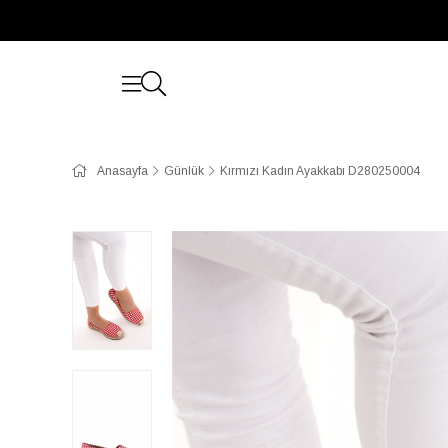
Anasayfa
Günlük
Kırmızı Kadın Ayakkabı D280250004