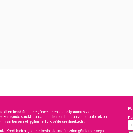
E
kli en trend ürünlerle güncellenen koleksiyonunu sizlerle
sezon içinde sürekli güncellenir, hemen her gün yeni ürünler eklenir.
Kam
mizin tamamı el işçiliği ile Türkiye'de üretilmektedir.
iniz. Kredi kartı bilgileriniz kesinlikle tarafımızdan görülemez veya