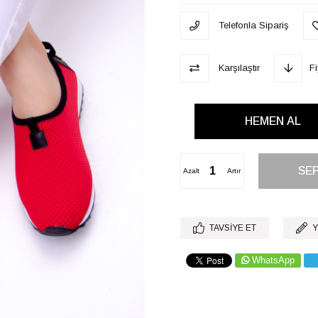
Telefonla Sipariş
Karşılaştır
F
Azalt
Artır
TAVSIYE ET
Y
WhatsApp