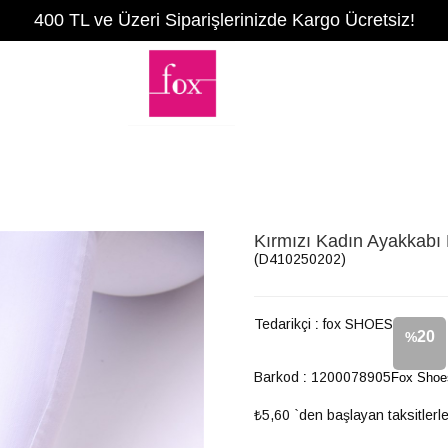
400 TL ve Üzeri Siparişlerinizde Kargo Ücretsiz!
Kırmızı Kadın Ayakkab
(D410250202)
Tedarikçi
:
fox SHOES
20
%
Barkod
:
1200078905
Fox Shoe
İndirim
₺5,60
`den başlayan taksitlerl