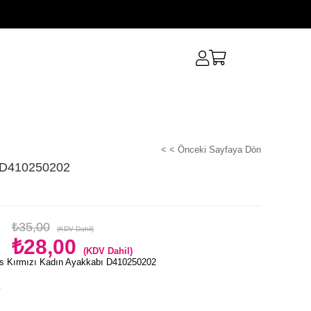
< < Önceki Sayfaya Dön
ı D410250202
₺35,00
(KDV Dahil)
₺28,00
(KDV Dahil)
s Kırmızı Kadın Ayakkabı D410250202
e