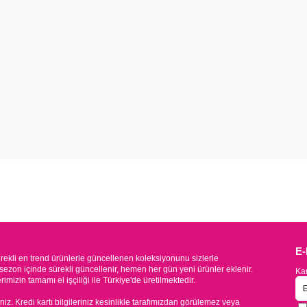
E
kli en trend ürünlerle güncellenen koleksiyonunu sizlerle
sezon içinde sürekli güncellenir, hemen her gün yeni ürünler eklenir.
Kam
mizin tamamı el işçiliği ile Türkiye'de üretilmektedir.
iniz. Kredi kartı bilgileriniz kesinlikle tarafımızdan görülemez veya