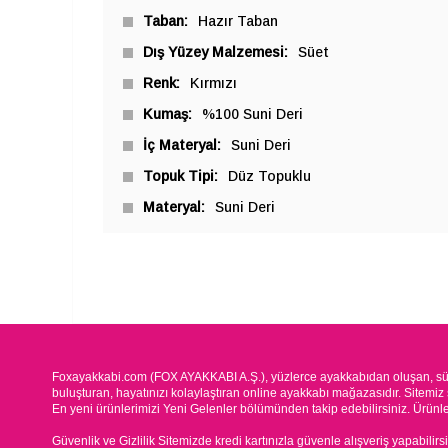
Taban
Hazır Taban
Dış Yüzey Malzemesi
Süet
Renk
Kırmızı
Kumaş
%100 Suni Deri
İç Materyal
Suni Deri
Topuk Tipi
Düz Topuklu
Materyal
Suni Deri
Foxayakkabi.com (FOX AYAKKABI A.Ş.), yüzlerce ayakkabıdan oluşan, süre
buluşturan, hayatınızı kolaylaştıran online ayakkabı mağazasıdır. Sitemiz 
En yeni ürünlerimizi Yeni Gelenler bölümünden takip edebilirsiniz. Ürünleri
Güvenlik ve Gizlilik Sitemizde kredi kartınızla güvenle alışveriş yapabilirs