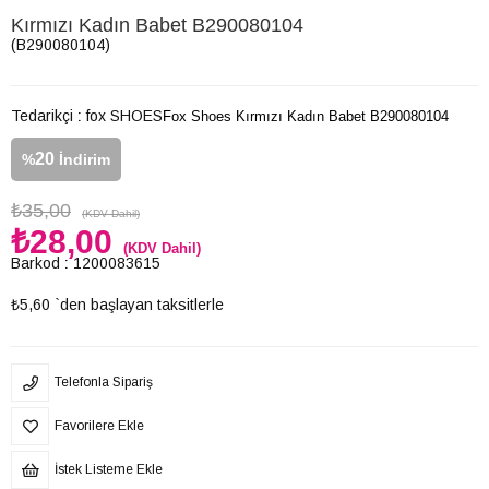
Kırmızı Kadın Babet B290080104
(B290080104)
Tedarikçi
:
fox SHOES
Fox Shoes Kırmızı Kadın Babet B290080104
20
%
İndirim
₺35,00
(KDV Dahil)
₺28,00
(KDV Dahil)
Barkod
:
1200083615
₺5,60
`den başlayan taksitlerle
Telefonla Sipariş
Favorilere Ekle
İstek Listeme Ekle