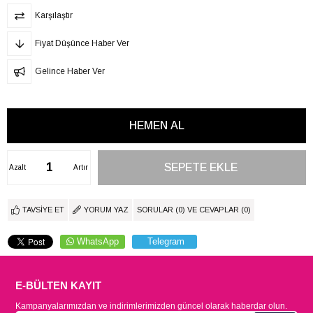
Karşılaştır
Fiyat Düşünce Haber Ver
Gelince Haber Ver
Azalt
Artır
TAVSIYE ET
YORUM YAZ
SORULAR (0) VE CEVAPLAR (0)
WhatsApp
Telegram
E-BÜLTEN KAYIT
Kampanyalarımızdan ve indirimlerimizden güncel olarak haberdar olun.