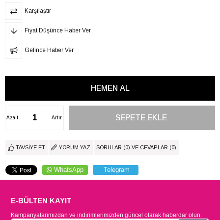
Karşılaştır
Fiyat Düşünce Haber Ver
Gelince Haber Ver
Azalt
Artır
TAVSIYE ET
YORUM YAZ
SORULAR (0) VE CEVAPLAR (0)
WhatsApp
Telegram
E-BÜLTEN KAYIT
Kampanyalarımızdan ve indirimlerimizden güncel olarak haberdar olun.