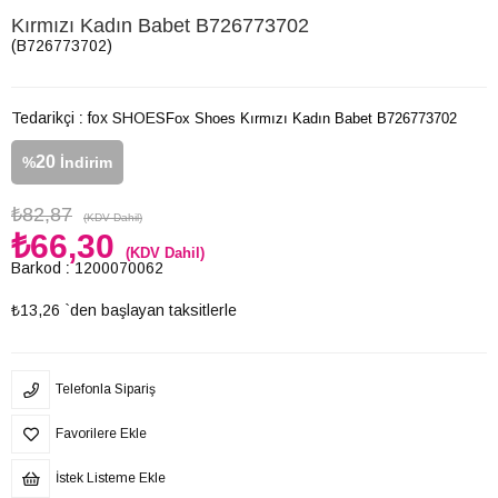
Kırmızı Kadın Babet B726773702
(B726773702)
Tedarikçi
:
fox SHOES
Fox Shoes Kırmızı Kadın Babet B726773702
20
%
İndirim
₺82,87
(KDV Dahil)
₺66,30
(KDV Dahil)
Barkod
:
1200070062
₺13,26
`den başlayan taksitlerle
Telefonla Sipariş
Favorilere Ekle
İstek Listeme Ekle