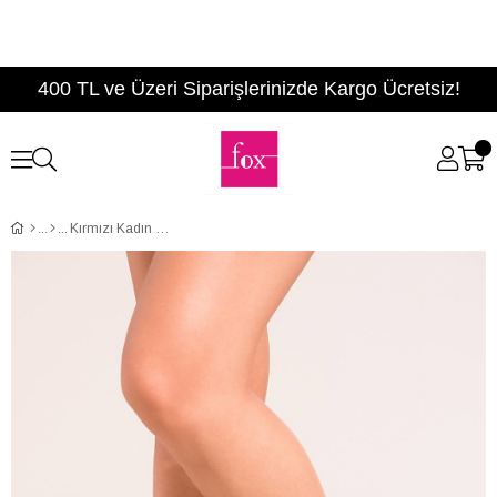
400 TL ve Üzeri Siparişlerinizde Kargo Ücretsiz!
Kırmızı Kadın Babet B726773702