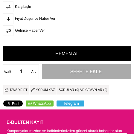
Karşılaştır
Fiyat Düşünce Haber Ver
Gelince Haber Ver
Azalt
Artır
TAVSIYE ET
YORUM YAZ
SORULAR (0) VE CEVAPLAR (0)
WhatsApp
Telegram
E-BÜLTEN KAYIT
Kampanyalarımızdan ve indirimlerimizden güncel olarak haberdar olun.