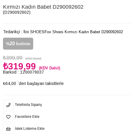
Kırmızı Kadın Babet D290092602
(D290092602)
Tedarikçi
:
fox SHOES
Fox Shoes Kırmızı Kadın Babet D290092602
20
%
İndirim
₺399,99
(KDV Dahil)
₺319,99
(KDV Dahil)
Barkod
:
1200079037
₺64,00
`den başlayan taksitlerle
Telefonla Sipariş
Favorilere Ekle
İstek Listeme Ekle