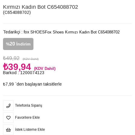
Kırmızı Kadın Bot C654088702
(C654088702)
Tedarikçi
:
fox SHOES
Fox Shoes Kırmızı Kadın Bot C654088702
20
%
İndirim
₺49,92
(KDV Dahil)
₺39,94
(KDV Dahil)
Barkod
:
1200074123
₺7,99
`den başlayan taksitlerle
Telefonla Sipariş
Favorilere Ekle
İstek Listeme Ekle