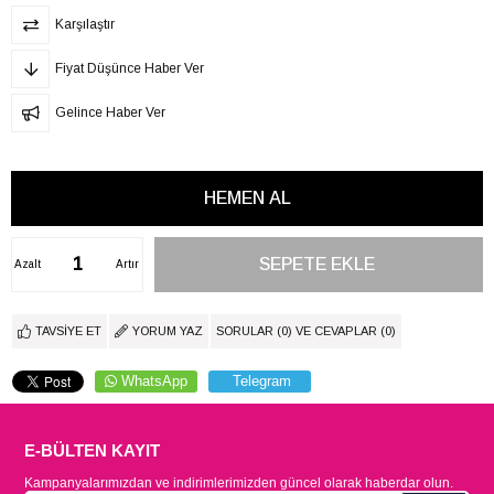
Karşılaştır
Fiyat Düşünce Haber Ver
Gelince Haber Ver
Azalt
Artır
TAVSIYE ET
YORUM YAZ
SORULAR (0) VE CEVAPLAR (0)
WhatsApp
Telegram
E-BÜLTEN KAYIT
Kampanyalarımızdan ve indirimlerimizden güncel olarak haberdar olun.