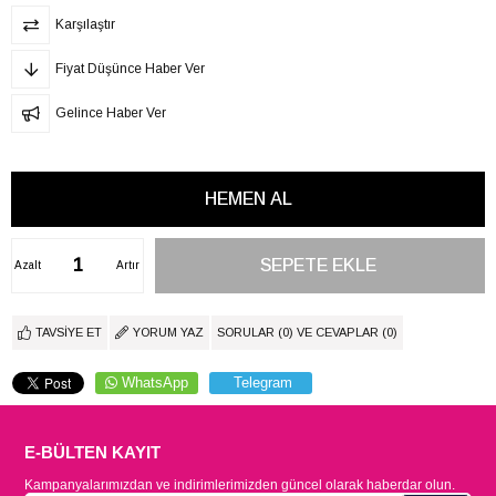
Karşılaştır
Fiyat Düşünce Haber Ver
Gelince Haber Ver
Azalt
Artır
TAVSIYE ET
YORUM YAZ
SORULAR (0) VE CEVAPLAR (0)
WhatsApp
Telegram
E-BÜLTEN KAYIT
Kampanyalarımızdan ve indirimlerimizden güncel olarak haberdar olun.