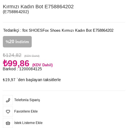
Kırmızı Kadın Bot E758864202
(E758864202)
Tedarikçi
:
fox SHOES
Fox Shoes Kırmızı Kadın Bot E758864202
20
%
İndirim
₺124,82
(KDV Dahil)
₺99,86
(KDV Dahil)
Barkod
:
1200084125
₺19,97
`den başlayan taksitlerle
Telefonla Sipariş
Favorilere Ekle
İstek Listeme Ekle