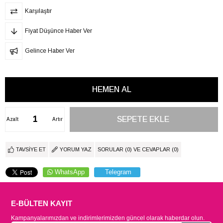
Karşılaştır
Fiyat Düşünce Haber Ver
Gelince Haber Ver
Azalt
Artır
TAVSIYE ET
YORUM YAZ
SORULAR (0) VE CEVAPLAR (0)
WhatsApp
Telegram
E-BÜLTEN KAYIT
Kampanyalarımızdan ve indirimlerimizden güncel olarak haberdar olun.