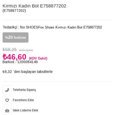
Kırmızı Kadın Bot E758877202
(E758877202)
Tedarikçi
:
fox SHOES
Fox Shoes Kırmızı Kadın Bot E758877202
20
%
İndirim
₺58,25
(KDV Dahil)
₺46,60
(KDV Dahil)
Barkod
:
1200084149
₺9,32
`den başlayan taksitlerle
Telefonla Sipariş
Favorilere Ekle
İstek Listeme Ekle