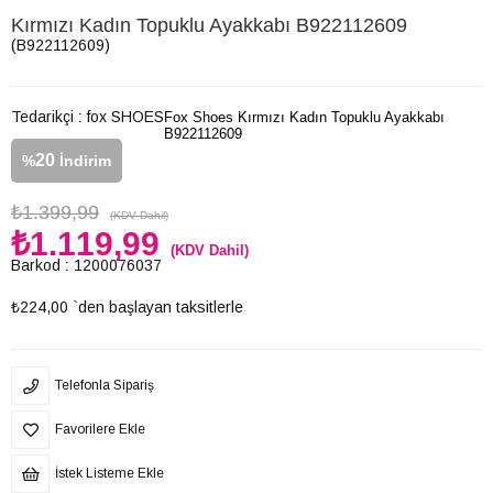
Kırmızı Kadın Topuklu Ayakkabı B922112609
(B922112609)
Tedarikçi
:
fox SHOES
Fox Shoes Kırmızı Kadın Topuklu Ayakkabı
B922112609
20
%
İndirim
₺1.399,99
(KDV Dahil)
₺1.119,99
(KDV Dahil)
Barkod
:
1200076037
₺224,00
`den başlayan taksitlerle
Telefonla Sipariş
Favorilere Ekle
İstek Listeme Ekle