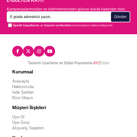
E-BÜLTEN KAYIT
Kampanyalarımızdan ve indirimlerimizden güncel olarak haberdar olun.
Gönder
Üyelik koşullarını
ve
kişisel verilerimin
korunmasını kabul ediyorum.
Tasarım Uyarlama ve Dijital Pazarlama:
AYZ
Dijital
Kurumsal
Anasayfa
Hakkımızda
İade Şartları
Bize Ulaşın
Müşteri İlişkileri
Üye Ol
Üye Girişi
Alışveriş Sepetim