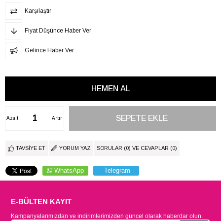
Karşılaştır
Fiyat Düşünce Haber Ver
Gelince Haber Ver
Azalt
Artır
TAVSIYE ET
YORUM YAZ
SORULAR (0) VE CEVAPLAR (0)
WhatsApp
Telegram
E-BÜLTEN KAYIT
Kampanyalarımızdan ve indirimlerimizden güncel olarak haberdar olun.