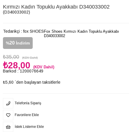
Kırmızı Kadın Topuklu Ayakkabı D340033002
(D340033002)
Tedarikçi
:
fox SHOES
Fox Shoes Kırmızı Kadın Topuklu Ayakkabı
D340033002
20
%
İndirim
₺35,00
(KDV Dahil)
₺28,00
(KDV Dahil)
Barkod
:
1200076649
₺5,60
`den başlayan taksitlerle
Telefonla Sipariş
Favorilere Ekle
İstek Listeme Ekle