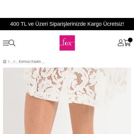
400 TL ve Üzeri Siparişlerinizde Kargo Ücretsiz!
Kırmızı Kadın Topuklu Ayakkabı D340033002