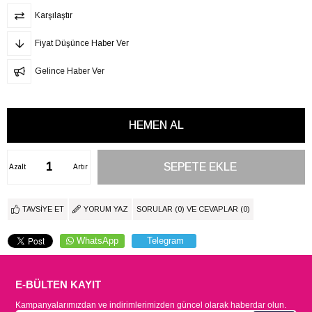
Karşılaştır
Fiyat Düşünce Haber Ver
Gelince Haber Ver
Azalt
Artır
TAVSIYE ET
YORUM YAZ
SORULAR (0) VE CEVAPLAR (0)
WhatsApp
Telegram
E-BÜLTEN KAYIT
Kampanyalarımızdan ve indirimlerimizden güncel olarak haberdar olun.