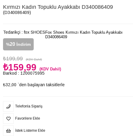
Kırmızı Kadın Topuklu Ayakkabı D340086409
(D340086409)
Tedarikçi
:
fox SHOES
Fox Shoes Kırmızı Kadın Topuklu Ayakkabı
D340086409
20
%
İndirim
₺199,99
(KDV Dahil)
₺159,99
(KDV Dahil)
Barkod
:
1200075995
₺32,00
`den başlayan taksitlerle
Telefonla Sipariş
Favorilere Ekle
İstek Listeme Ekle