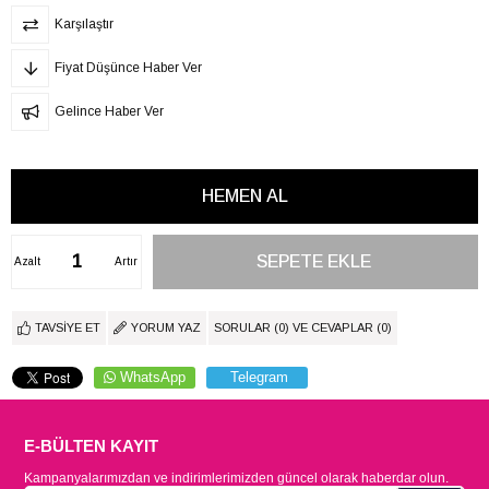
Karşılaştır
Fiyat Düşünce Haber Ver
Gelince Haber Ver
Azalt
Artır
TAVSIYE ET
YORUM YAZ
SORULAR (0) VE CEVAPLAR (0)
WhatsApp
Telegram
E-BÜLTEN KAYIT
Kampanyalarımızdan ve indirimlerimizden güncel olarak haberdar olun.