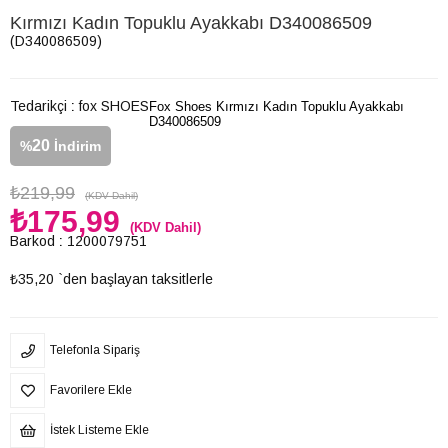
Kırmızı Kadın Topuklu Ayakkabı D340086509
(D340086509)
Tedarikçi
:
fox SHOES
Fox Shoes Kırmızı Kadın Topuklu Ayakkabı
D340086509
20
%
İndirim
₺219,99
(KDV Dahil)
₺175,99
(KDV Dahil)
Barkod
:
1200079751
₺35,20
`den başlayan taksitlerle
Telefonla Sipariş
Favorilere Ekle
İstek Listeme Ekle