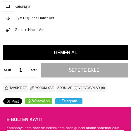
Karşılaştır
Fiyat Düşünce Haber Ver
Gelince Haber Ver
Azalt
Artır
TAVSIYE ET
YORUM YAZ
SORULAR (0) VE CEVAPLAR (0)
WhatsApp
Telegram
E-BÜLTEN KAYIT
Kampanyalarımızdan ve indirimlerimizden güncel olarak haberdar olun.