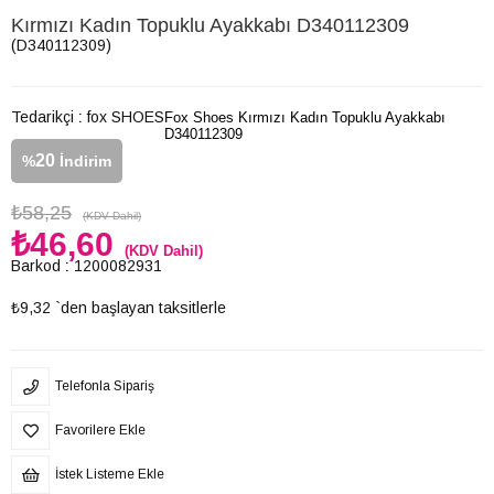
Kırmızı Kadın Topuklu Ayakkabı D340112309
(D340112309)
Tedarikçi
:
fox SHOES
Fox Shoes Kırmızı Kadın Topuklu Ayakkabı
D340112309
20
%
İndirim
₺58,25
(KDV Dahil)
₺46,60
(KDV Dahil)
Barkod
:
1200082931
₺9,32
`den başlayan taksitlerle
Telefonla Sipariş
Favorilere Ekle
İstek Listeme Ekle