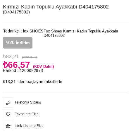
Kırmızı Kadın Topuklu Ayakkabı D404175802
(D404175802)
Tedarikçi
:
fox SHOES
Fox Shoes Kırmızı Kadın Topuklu Ayakkabı
D404175802
20
%
İndirim
₺83,21
(KDV Dahil)
₺66,57
(KDV Dahil)
Barkod
:
1200082973
₺13,31
`den başlayan taksitlerle
Telefonla Sipariş
Favorilere Ekle
İstek Listeme Ekle