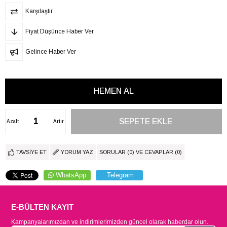
Karşılaştır
Fiyat Düşünce Haber Ver
Gelince Haber Ver
Azalt
Artır
TAVSIYE ET
YORUM YAZ
SORULAR (0) VE CEVAPLAR (0)
WhatsApp
Telegram
E-BÜLTEN KAYIT
Kampanyalarımızdan ve indirimlerimizden güncel olarak haberdar olun.