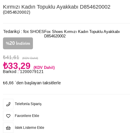
Kırmızı Kadın Topuklu Ayakkabı D854620002
(D854620002)
Tedarikçi
:
fox SHOES
Fox Shoes Kırmızı Kadın Topuklu Ayakkabı
D854620002
20
%
İndirim
₺41,61
(KDV Dahil)
₺33,29
(KDV Dahil)
Barkod
:
1200079121
₺6,66
`den başlayan taksitlerle
Telefonla Sipariş
Favorilere Ekle
İstek Listeme Ekle