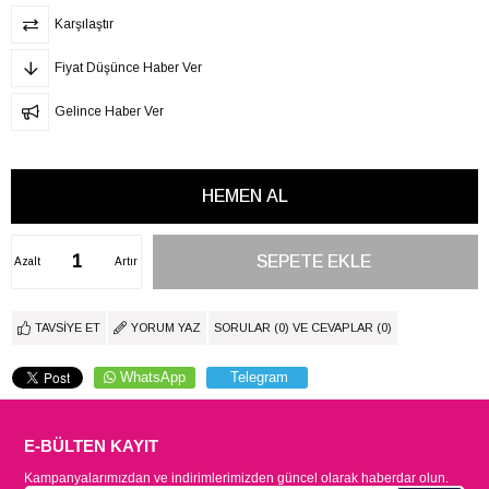
Karşılaştır
Fiyat Düşünce Haber Ver
Gelince Haber Ver
Azalt
Artır
TAVSIYE ET
YORUM YAZ
SORULAR (0) VE CEVAPLAR (0)
WhatsApp
Telegram
E-BÜLTEN KAYIT
Kampanyalarımızdan ve indirimlerimizden güncel olarak haberdar olun.