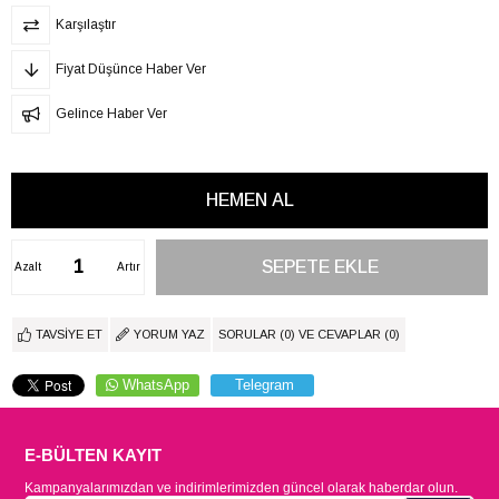
Karşılaştır
Fiyat Düşünce Haber Ver
Gelince Haber Ver
Azalt
Artır
TAVSIYE ET
YORUM YAZ
SORULAR (0) VE CEVAPLAR (0)
WhatsApp
Telegram
E-BÜLTEN KAYIT
Kampanyalarımızdan ve indirimlerimizden güncel olarak haberdar olun.