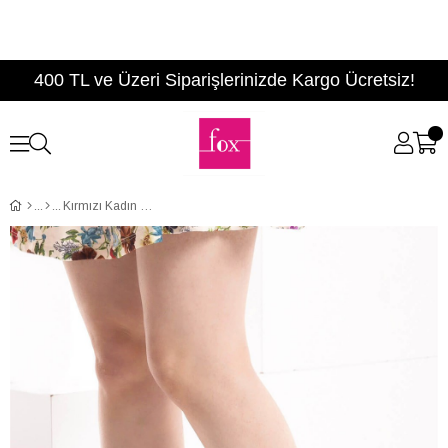
400 TL ve Üzeri Siparişlerinizde Kargo Ücretsiz!
Kırmızı Kadın Topuklu Ayakkabı D922366002