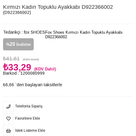
Kırmızı Kadın Topuklu Ayakkabı D922366002
(D922366002)
Tedarikçi
:
fox SHOES
Fox Shoes Kırmızı Kadın Topuklu Ayakkabı
D922366002
20
%
İndirim
₺41,61
(KDV Dahil)
₺33,29
(KDV Dahil)
Barkod
:
1200080999
₺6,66
`den başlayan taksitlerle
Telefonla Sipariş
Favorilere Ekle
İstek Listeme Ekle