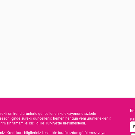
E
kli en trend ürünlerle güncellenen koleksiyonunu sizlerle
sezon içinde sürekli güncellenir, hemen her gün yeni ürünler eklenir.
Kam
mizin tamamı el işçiliği ile Türkiye'de üretilmektedir.
iniz. Kredi kartı bilgileriniz kesinlikle tarafımızdan görülemez veya