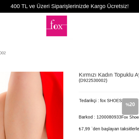
400 TL ve Üzeri Siparişlerinizde Kargo Ücretsiz!
0002
Kırmızı Kadın Topuklu
(D922530002)
Tedarikçi
:
fox SHOES
20
%
Barkod
:
1200080933
Fox Shoe
İndirim
₺7,99
`den başlayan taksitlerl