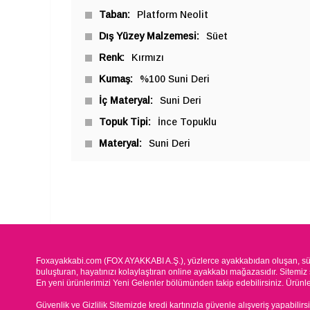
Taban
Platform Neolit
Dış Yüzey Malzemesi
Süet
Renk
Kırmızı
Kumaş
%100 Suni Deri
İç Materyal
Suni Deri
Topuk Tipi
İnce Topuklu
Materyal
Suni Deri
Foxayakkabi.com (FOX AYAKKABI A.Ş.), yüzlerce ayakkabıdan oluşan, süre
buluşturan, hayatınızı kolaylaştıran online ayakkabı mağazasıdır. Sitemiz 
En yeni ürünlerimizi Yeni Gelenler bölümünden takip edebilirsiniz. Ürünleri
Güvenlik ve Gizlilik Sitemizde kredi kartınızla güvenle alışveriş yapabilirs