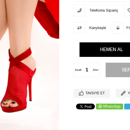
Telefonla Sipariş
Karşılaştır
F
Azalt
Artır
TAVSIYE ET
Y
WhatsApp