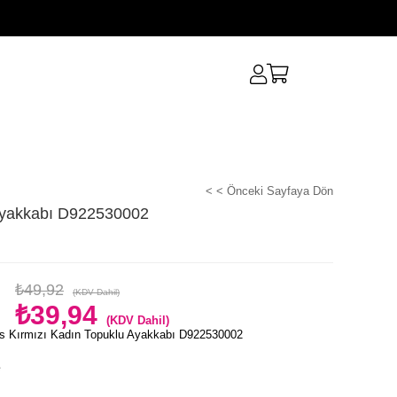
< < Önceki Sayfaya Dön
 Ayakkabı D922530002
₺49,92
(KDV Dahil)
₺39,94
(KDV Dahil)
s Kırmızı Kadın Topuklu Ayakkabı D922530002
e