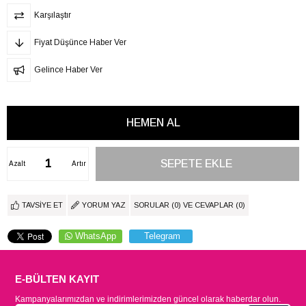
Karşılaştır
Fiyat Düşünce Haber Ver
Gelince Haber Ver
Azalt
Artır
TAVSIYE ET
YORUM YAZ
SORULAR (0) VE CEVAPLAR (0)
WhatsApp
Telegram
E-BÜLTEN KAYIT
Kampanyalarımızdan ve indirimlerimizden güncel olarak haberdar olun.