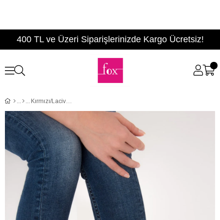
400 TL ve Üzeri Siparişlerinizde Kargo Ücretsiz!
Kırmızı/Lacivert Kadın Babet D726602602