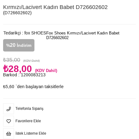
Kırmızı/Lacivert Kadın Babet D726602602
(D726602602)
Tedarikçi
:
fox SHOES
Fox Shoes Kırmızı/Lacivert Kadın Babet
D726602602
20
%
İndirim
₺35,00
(KDV Dahil)
₺28,00
(KDV Dahil)
Barkod
:
1200083213
₺5,60
`den başlayan taksitlerle
Telefonla Sipariş
Favorilere Ekle
İstek Listeme Ekle