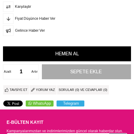
Karşılaştır
Fiyat Düşünce Haber Ver
Gelince Haber Ver
Azalt
Artır
TAVSIYE ET
YORUM YAZ
SORULAR (0) VE CEVAPLAR (0)
WhatsApp
Telegram
E-BÜLTEN KAYIT
Kampanyalarımızdan ve indirimlerimizden güncel olarak haberdar olun.