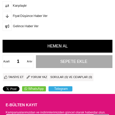
Karşılaştır
Fiyat Düşünce Haber Ver
Gelince Haber Ver
Azalt
Artır
TAVSIYE ET
YORUM YAZ
SORULAR (0) VE CEVAPLAR (0)
WhatsApp
Telegram
E-BÜLTEN KAYIT
Kampanyalarımızdan ve indirimlerimizden güncel olarak haberdar olun.