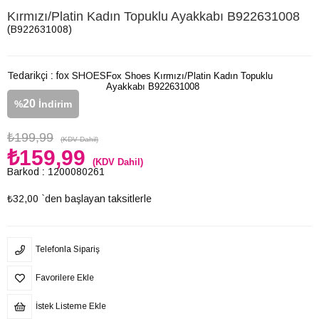
Kırmızı/Platin Kadın Topuklu Ayakkabı B922631008
(B922631008)
Tedarikçi
:
fox SHOES
Fox Shoes Kırmızı/Platin Kadın Topuklu
Ayakkabı B922631008
20
%
İndirim
₺199,99
(KDV Dahil)
₺159,99
(KDV Dahil)
Barkod
:
1200080261
₺32,00
`den başlayan taksitlerle
Telefonla Sipariş
Favorilere Ekle
İstek Listeme Ekle