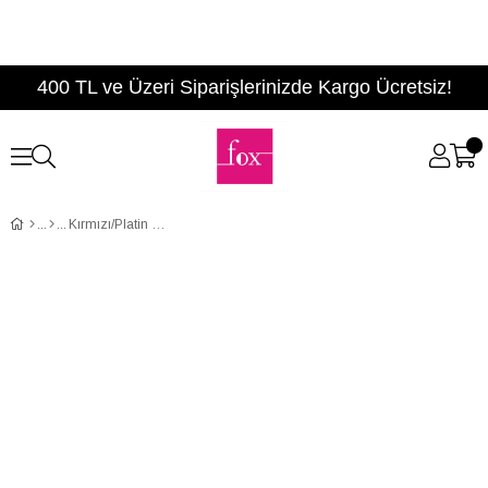
400 TL ve Üzeri Siparişlerinizde Kargo Ücretsiz!
Kırmızı/Platin Kadın Topuklu Ayakkabı B922631008