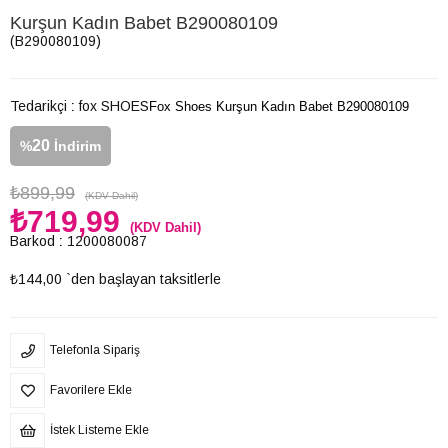
Kurşun Kadın Babet B290080109
(B290080109)
Tedarikçi
:
fox SHOES
Fox Shoes Kurşun Kadın Babet B290080109
20
%
İndirim
₺899,99
(KDV Dahil)
₺719,99
(KDV Dahil)
Barkod
:
1200080087
₺144,00
`den başlayan taksitlerle
Telefonla Sipariş
Favorilere Ekle
İstek Listeme Ekle