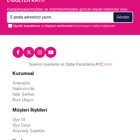
E-BÜLTEN KAYIT
Kampanyalarımızdan ve indirimlerimizden güncel olarak haberdar olun.
Gönder
Üyelik koşullarını
ve
kişisel verilerimin
korunmasını kabul ediyorum.
Tasarım Uyarlama ve Dijital Pazarlama:
AYZ
Dijital
Kurumsal
Anasayfa
Hakkımızda
İade Şartları
Bize Ulaşın
Müşteri İlişkileri
Üye Ol
Üye Girişi
Alışveriş Sepetim