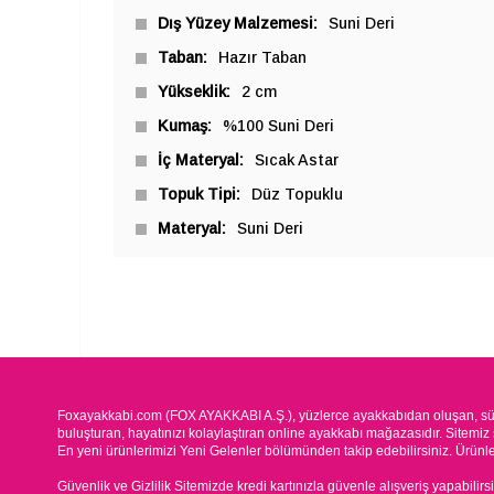
Dış Yüzey Malzemesi
Suni Deri
Taban
Hazır Taban
Yükseklik
2 cm
Kumaş
%100 Suni Deri
İç Materyal
Sıcak Astar
Topuk Tipi
Düz Topuklu
Materyal
Suni Deri
Foxayakkabi.com (FOX AYAKKABI A.Ş.), yüzlerce ayakkabıdan oluşan, süre
buluşturan, hayatınızı kolaylaştıran online ayakkabı mağazasıdır. Sitemiz 
En yeni ürünlerimizi Yeni Gelenler bölümünden takip edebilirsiniz. Ürünleri
Güvenlik ve Gizlilik Sitemizde kredi kartınızla güvenle alışveriş yapabilirs