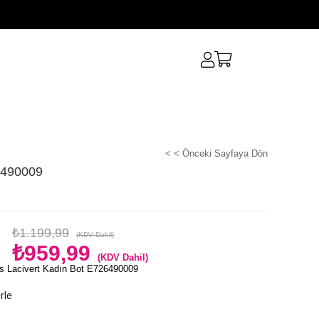
< < Önceki Sayfaya Dön
6490009
₺1.199,99
(KDV Dahil)
₺959,99
(KDV Dahil)
s Lacivert Kadın Bot E726490009
rle