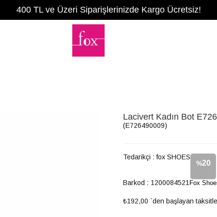
400 TL ve Üzeri Siparişlerinizde Kargo Ücretsiz!
Lacivert Kadın Bot E72
(E726490009)
Tedarikçi
:
fox SHOES
20
%
Barkod
:
1200084521
Fox Shoe
İndirim
₺192,00
`den başlayan taksitle