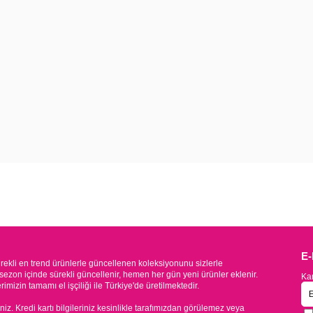
E
kli en trend ürünlerle güncellenen koleksiyonunu sizlerle
sezon içinde sürekli güncellenir, hemen her gün yeni ürünler eklenir.
Kam
mizin tamamı el işçiliği ile Türkiye'de üretilmektedir.
iniz. Kredi kartı bilgileriniz kesinlikle tarafımızdan görülemez veya