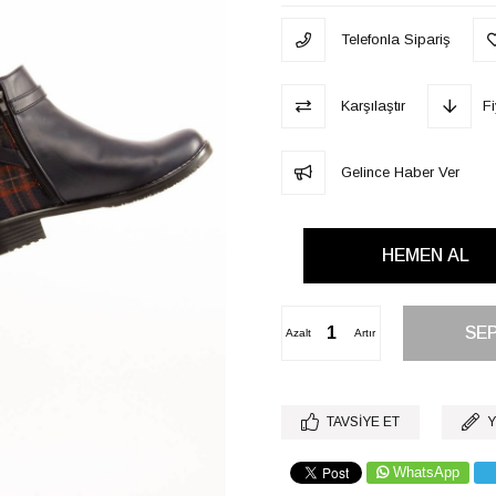
Telefonla Sipariş
Karşılaştır
F
Gelince Haber Ver
Azalt
Artır
TAVSIYE ET
Y
WhatsApp