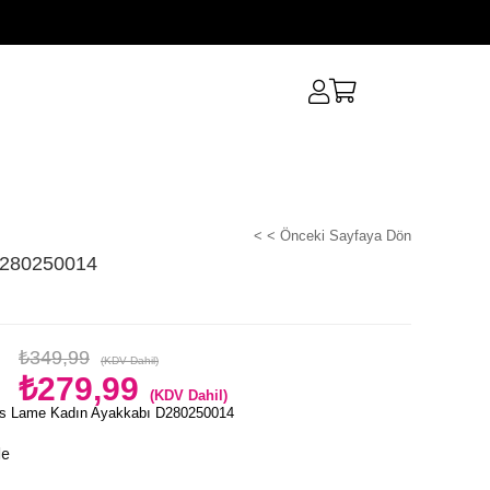
< < Önceki Sayfaya Dön
D280250014
₺349,99
(KDV Dahil)
₺279,99
(KDV Dahil)
s Lame Kadın Ayakkabı D280250014
le