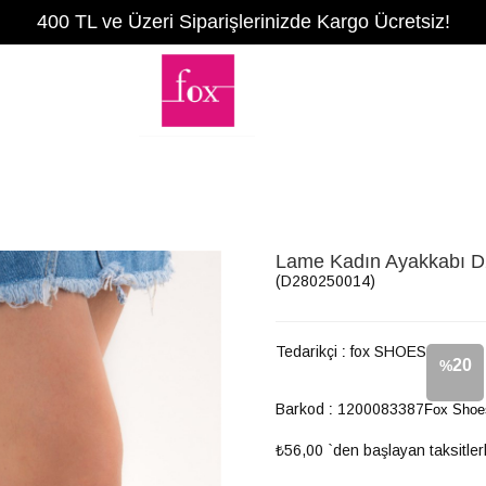
400 TL ve Üzeri Siparişlerinizde Kargo Ücretsiz!
Lame Kadın Ayakkabı 
(D280250014)
Tedarikçi
:
fox SHOES
20
%
Barkod
:
1200083387
Fox Shoe
İndirim
₺56,00
`den başlayan taksitler