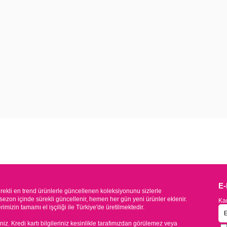
E
kli en trend ürünlerle güncellenen koleksiyonunu sizlerle
sezon içinde sürekli güncellenir, hemen her gün yeni ürünler eklenir.
Kam
mizin tamamı el işçiliği ile Türkiye'de üretilmektedir.
iniz. Kredi kartı bilgileriniz kesinlikle tarafımızdan görülemez veya