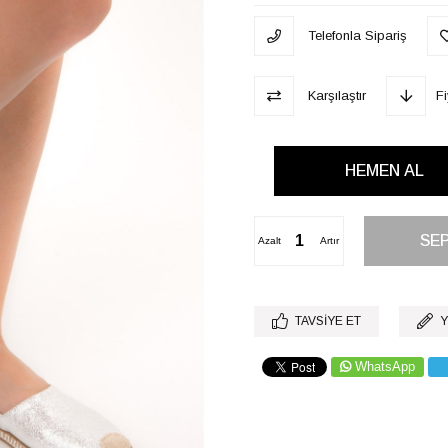
Telefonla Sipariş
Karşılaştır
F
Azalt
Artır
TAVSIYE ET
Y
WhatsApp