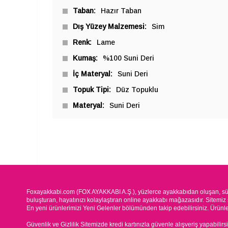
Taban
Hazır Taban
Dış Yüzey Malzemesi
Sim
Renk
Lame
Kumaş
%100 Suni Deri
İç Materyal
Suni Deri
Topuk Tipi
Düz Topuklu
Materyal
Suni Deri
Foxayakkabi.com (FOX AYAKKABI A.Ş.), yüzlerce ayakkabıdan oluşan, süre
buluşturan, hayatınızı kolaylaştıran online ayakkabı mağazasıdır. Sitemiz 
En yeni ürünlerimizi Yeni Gelenler bölümünden takip edebilirsiniz. Ürünleri
Güvenlik ve Gizlilik Sitemizde kredi kartınızla güvenle alışveriş yapabilirs