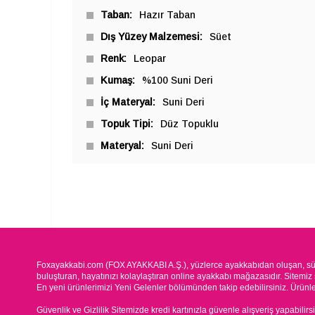
Taban
Hazır Taban
Dış Yüzey Malzemesi
Süet
Renk
Leopar
Kumaş
%100 Suni Deri
İç Materyal
Suni Deri
Topuk Tipi
Düz Topuklu
Materyal
Suni Deri
Foxayakkabi.com (FOX AYAKKABI A.Ş.), yüzlerce ayakkabıdan oluşan, süre
buluşturan, hayatınızı kolaylaştıran online ayakkabı mağazasıdır. Sitemiz 
En yeni ürünlerimizi Yeni Gelenler bölümünden takip edebilirsiniz. Ürünleri
Güvenlik ve Gizlilik Sitemizde kredi kartınızla güvenle alışveriş yapabilirs