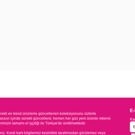
E
kli en trend ürünlerle güncellenen koleksiyonunu sizlerle
sezon içinde sürekli güncellenir, hemen her gün yeni ürünler eklenir.
Kam
mizin tamamı el işçiliği ile Türkiye'de üretilmektedir.
iniz. Kredi kartı bilgileriniz kesinlikle tarafımızdan görülemez veya