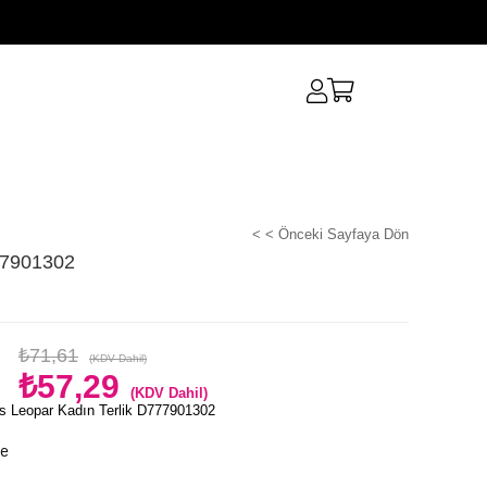
< < Önceki Sayfaya Dön
77901302
₺71,61
(KDV Dahil)
₺57,29
(KDV Dahil)
s Leopar Kadın Terlik D777901302
le