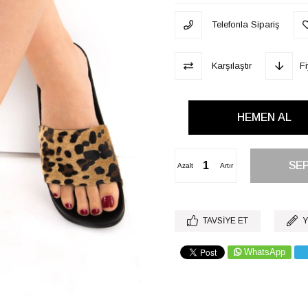
Telefonla Sipariş
Karşılaştır
F
Azalt
Artır
TAVSIYE ET
Y
WhatsApp