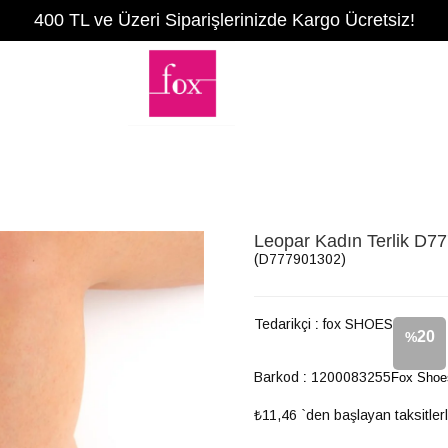
400 TL ve Üzeri Siparişlerinizde Kargo Ücretsiz!
Leopar Kadın Terlik D7
(D777901302)
Tedarikçi
:
fox SHOES
20
%
Barkod
:
1200083255
Fox Shoe
İndirim
₺11,46
`den başlayan taksitler