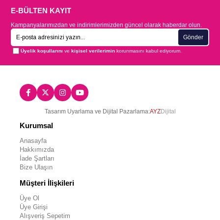
E-BÜLTEN KAYIT
Kampanyalarımızdan ve indirimlerimizden güncel olarak haberdar olun.
Gönder
Üyelik koşullarını
ve
kişisel verilerimin
korunmasını kabul ediyorum.
Tasarım Uyarlama ve Dijital Pazarlama:
AYZ
Dijital
Kurumsal
Anasayfa
Hakkımızda
İade Şartları
Bize Ulaşın
Müşteri İlişkileri
Üye Ol
Üye Girişi
Alışveriş Sepetim