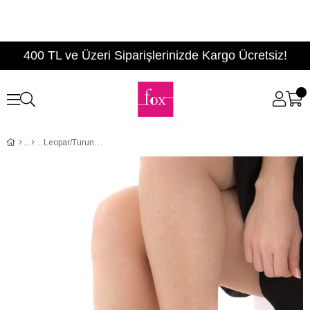
400 TL ve Üzeri Siparişlerinizde Kargo Ücretsiz!
Leopar/Turuncu Kadın Topuklu Ayakkabı B922113802