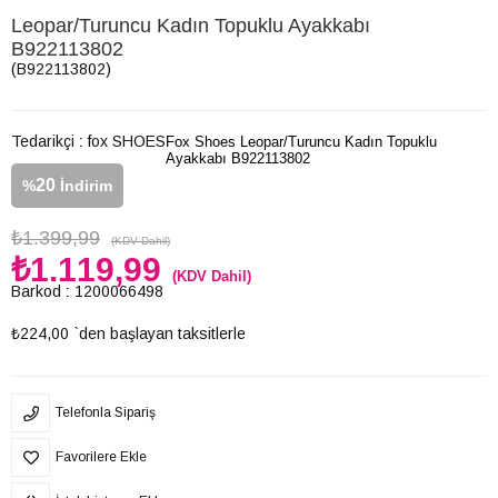
Leopar/Turuncu Kadın Topuklu Ayakkabı
B922113802
(B922113802)
Tedarikçi
:
fox SHOES
Fox Shoes Leopar/Turuncu Kadın Topuklu
Ayakkabı B922113802
20
%
İndirim
₺1.399,99
(KDV Dahil)
₺1.119,99
(KDV Dahil)
Barkod
:
1200066498
₺224,00
`den başlayan taksitlerle
Telefonla Sipariş
Favorilere Ekle