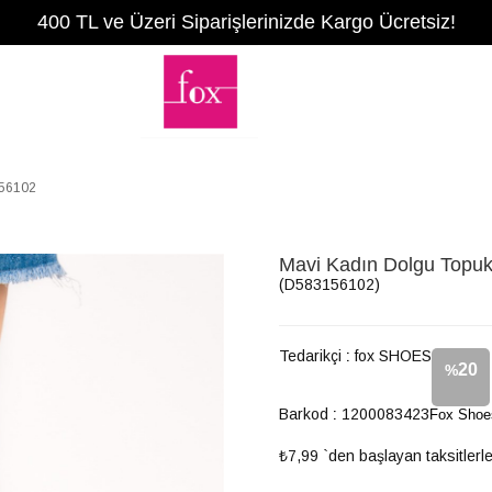
400 TL ve Üzeri Siparişlerinizde Kargo Ücretsiz!
156102
Mavi Kadın Dolgu Topu
(D583156102)
Tedarikçi
:
fox SHOES
20
%
Barkod
:
1200083423
Fox Shoe
İndirim
₺7,99
`den başlayan taksitlerl