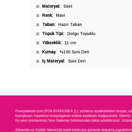
Materyal
Süet
Renk
Mavi
Taban
Hazır Taban
Topuk Tipi
Dolgu Topuklu
Yükseklik
11 cm
Kumaş
%100 Suni Deri
İç Materyal
Suni Deri
Foxayakkabi.com (FOX AYAKKABI A.Ş.), yüzlerce ayakkabıdan oluşan, süre
buluşturan, hayatınızı kolaylaştıran online ayakkabı mağazasıdır. Sitemiz 
En yeni ürünlerimizi Yeni Gelenler bölümünden takip edebilirsiniz. Ürünleri
Güvenlik ve Gizlilik Sitemizde kredi kartınızla güvenle alışveriş yapabilirs