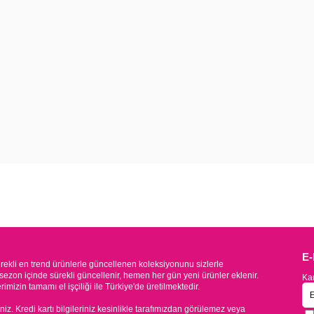
E
kli en trend ürünlerle güncellenen koleksiyonunu sizlerle
sezon içinde sürekli güncellenir, hemen her gün yeni ürünler eklenir.
Kam
mizin tamamı el işçiliği ile Türkiye'de üretilmektedir.
iniz. Kredi kartı bilgileriniz kesinlikle tarafımızdan görülemez veya