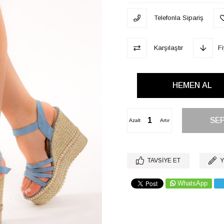
Telefonla Sipariş
Karşılaştır
F
Azalt
Artır
TAVSIYE ET
Y
WhatsApp