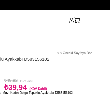
< < Önceki Sayfaya Dön
klu Ayakkabı D583156102
₺49,92
(KDV Dahil)
₺39,94
(KDV Dahil)
s Mavi Kadın Dolgu Topuklu Ayakkabı D583156102
e