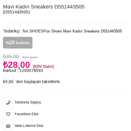
Mavi Kadın Sneakers D551443505
(D551443505)
Tedarikçi
:
fox SHOES
Fox Shoes Mavi Kadın Sneakers D551443505
20
%
İndirim
₺35,00
(KDV Dahil)
₺28,00
(KDV Dahil)
Barkod
:
1200078593
₺5,60
`den başlayan taksitlerle
Telefonla Sipariş
Favorilere Ekle
İstek Listeme Ekle