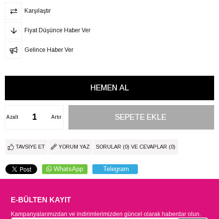
Karşılaştır
Fiyat Düşünce Haber Ver
Gelince Haber Ver
Azalt
Artır
TAVSIYE ET
YORUM YAZ
SORULAR (0) VE CEVAPLAR (0)
WhatsApp
Telegram
E-BÜLTEN KAYIT
Kampanyalarımızdan ve indirimlerimizden güncel olarak haberdar olun.