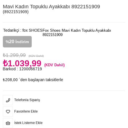
Mavi Kadın Topuklu Ayakkabı 8922151909
(8922151909)
Tedarikçi
:
fox SHOES
Fox Shoes Mavi Kadın Topuklu Ayakkabı
8922151909
20
%
İndirim
₺1.299,99
(KDV Dahil)
₺1.039,99
(KDV Dahil)
Barkod
:
1200066719
₺208,00
`den başlayan taksitlerle
Telefonla Sipariş
Favorilere Ekle
İstek Listeme Ekle