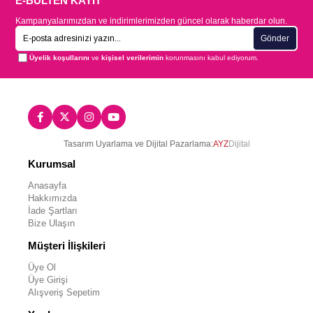
E-BÜLTEN KAYIT
Kampanyalarımızdan ve indirimlerimizden güncel olarak haberdar olun.
Gönder
Üyelik koşullarını
ve
kişisel verilerimin
korunmasını kabul ediyorum.
Tasarım Uyarlama ve Dijital Pazarlama:
AYZ
Dijital
Kurumsal
Anasayfa
Hakkımızda
İade Şartları
Bize Ulaşın
Müşteri İlişkileri
Üye Ol
Üye Girişi
Alışveriş Sepetim