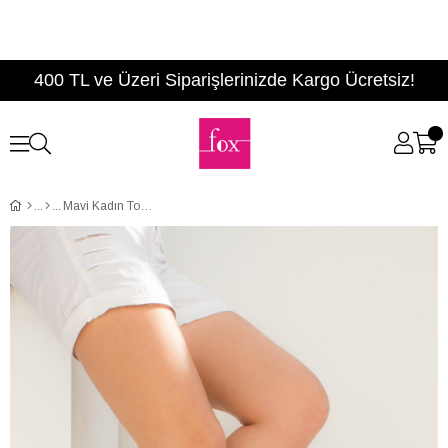
400 TL ve Üzeri Siparişlerinizde Kargo Ücretsiz!
Mavi Kadın Topuklu Ayakkabı 8922151909