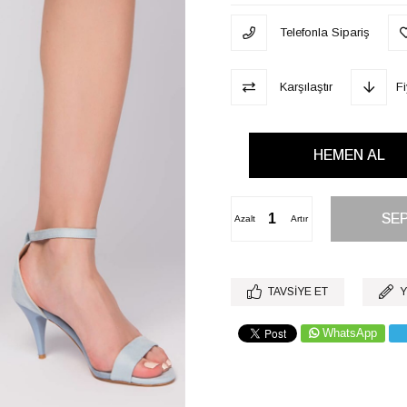
Telefonla Sipariş
Karşılaştır
F
Azalt
Artır
TAVSIYE ET
Y
WhatsApp