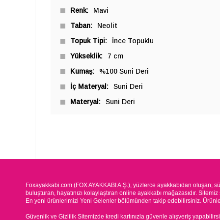
Renk
Mavi
Taban
Neolit
Topuk Tipi
İnce Topuklu
Yükseklik
7 cm
Kumaş
%100 Suni Deri
İç Materyal
Suni Deri
Materyal
Suni Deri
Foxayakkabi.com (FOX AYAKKABI A.Ş.), yüzlerce ayakkabıdan oluşan, süre
buluşturan, hayatınızı kolaylaştıran online ayakkabı mağazasıdır. Sitemiz 
En yeni ürünlerimizi Yeni Gelenler bölümünden takip edebilirsiniz. Ürünleri
Güvenlik ve Gizlilik Sitemizde kredi kartınızla güvenle alışveriş yapabilirs