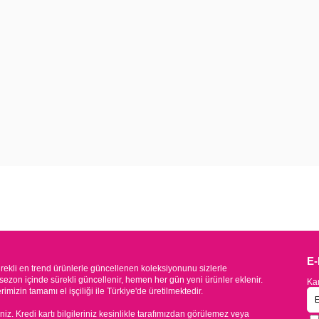
E
kli en trend ürünlerle güncellenen koleksiyonunu sizlerle
sezon içinde sürekli güncellenir, hemen her gün yeni ürünler eklenir.
Kam
mizin tamamı el işçiliği ile Türkiye'de üretilmektedir.
iniz. Kredi kartı bilgileriniz kesinlikle tarafımızdan görülemez veya