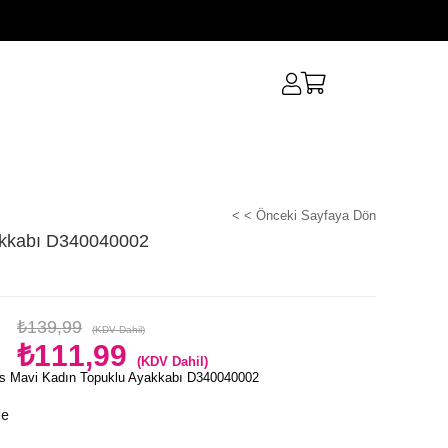
< < Önceki Sayfaya Dön
akkabı D340040002
₺139,99
(KDV Dahil)
₺111,99
(KDV Dahil)
s Mavi Kadın Topuklu Ayakkabı D340040002
le