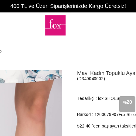
400 TL ve Üzeri Siparişlerinizde Kargo Ücretsiz!
2
Mavi Kadın Topuklu Ay
(D340040002)
Tedarikçi
:
fox SHOES
20
%
Barkod
:
1200079907
Fox Shoe
İndirim
₺22,40
`den başlayan taksitler