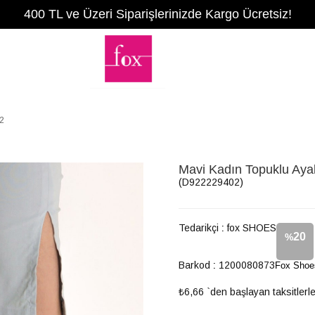
400 TL ve Üzeri Siparişlerinizde Kargo Ücretsiz!
2
Mavi Kadın Topuklu Ay
(D922229402)
Tedarikçi
:
fox SHOES
20
%
Barkod
:
1200080873
Fox Shoe
İndirim
₺6,66
`den başlayan taksitlerl