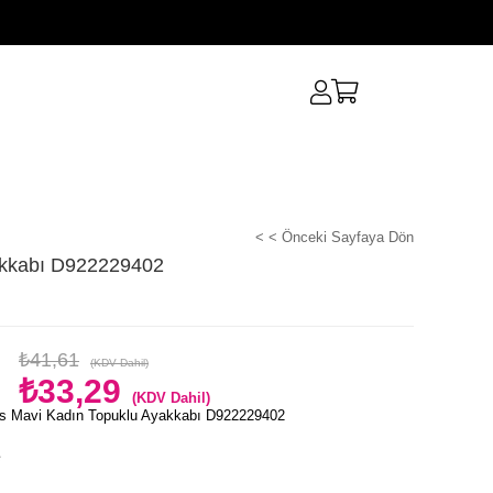
< < Önceki Sayfaya Dön
akkabı D922229402
₺41,61
(KDV Dahil)
₺33,29
(KDV Dahil)
s Mavi Kadın Topuklu Ayakkabı D922229402
e