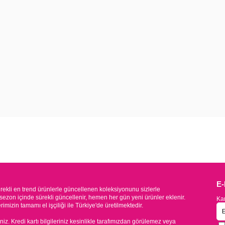
E
kli en trend ürünlerle güncellenen koleksiyonunu sizlerle
sezon içinde sürekli güncellenir, hemen her gün yeni ürünler eklenir.
Kam
mizin tamamı el işçiliği ile Türkiye'de üretilmektedir.
iniz. Kredi kartı bilgileriniz kesinlikle tarafımızdan görülemez veya