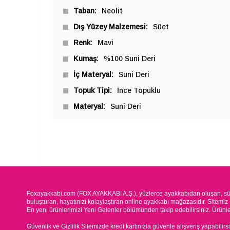
Taban
Neolit
Dış Yüzey Malzemesi
Süet
Renk
Mavi
Kumaş
%100 Suni Deri
İç Materyal
Suni Deri
Topuk Tipi
İnce Topuklu
Materyal
Suni Deri
Foxayakkabi.com (FOX AYAKKABI A.Ş.), yüzlerce ayakkabıdan oluşan, süre
buluşturan, hayatınızı kolaylaştıran online ayakkabı mağazasıdır. Sitemiz 
En yeni ürünlerimizi Yeni Gelenler bölümünden takip edebilirsiniz. Ürünleri
Güvenlik ve Gizlilik Sitemizde kredi kartınızla güvenle alışveriş yapabilirs