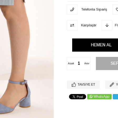
Telefonla Sipariş
Karşılaştır
F
Azalt
Artır
TAVSIYE ET
Y
WhatsApp