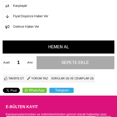
Karşılaştır
Fiyat Düşünce Haber Ver
Gelince Haber Ver
Azalt
Artır
TAVSIYE ET
YORUM YAZ
SORULAR (0) VE CEVAPLAR (0)
WhatsApp
Telegram
E-BÜLTEN KAYIT
Kampanyalarımızdan ve indirimlerimizden güncel olarak haberdar olun.