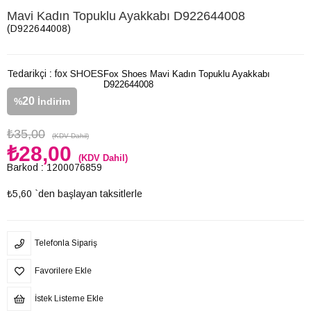
Mavi Kadın Topuklu Ayakkabı D922644008
(D922644008)
Tedarikçi
:
fox SHOES
Fox Shoes Mavi Kadın Topuklu Ayakkabı
D922644008
20
%
İndirim
₺35,00
(KDV Dahil)
₺28,00
(KDV Dahil)
Barkod
:
1200076859
₺5,60
`den başlayan taksitlerle
Telefonla Sipariş
Favorilere Ekle
İstek Listeme Ekle