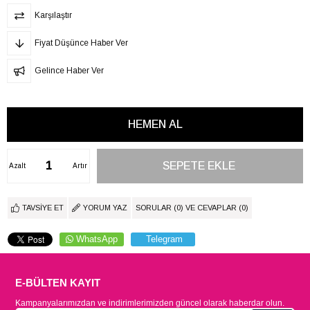
Karşılaştır
Fiyat Düşünce Haber Ver
Gelince Haber Ver
Azalt
Artır
TAVSIYE ET
YORUM YAZ
SORULAR (0) VE CEVAPLAR (0)
WhatsApp
Telegram
E-BÜLTEN KAYIT
Kampanyalarımızdan ve indirimlerimizden güncel olarak haberdar olun.