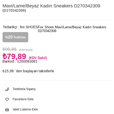
Mavi/Lame/Beyaz Kadın Sneakers D270342309
(D270342309)
Tedarikçi
:
fox SHOES
Fox Shoes Mavi/Lame/Beyaz Kadın Sneakers
D270342309
20
%
İndirim
₺99,86
(KDV Dahil)
₺79,89
(KDV Dahil)
Barkod
:
1200083081
₺15,98
`den başlayan taksitlerle
Telefonla Sipariş
Favorilere Ekle
İstek Listeme Ekle