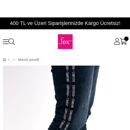
400 TL ve Üzeri Siparişlerinizde Kargo Ücretsiz!
Mavi/Lame/Beyaz Kadın Sneakers D270342309