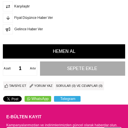
Karşılaştır
Fiyat Düşünce Haber Ver
Gelince Haber Ver
Azalt
Artır
TAVSIYE ET
YORUM YAZ
SORULAR (0) VE CEVAPLAR (0)
WhatsApp
Telegram
E-BÜLTEN KAYIT
Kampanyalarımızdan ve indirimlerimizden güncel olarak haberdar olun.