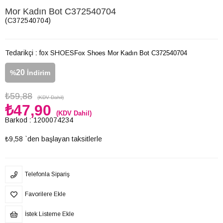
Mor Kadın Bot C372540704
(C372540704)
Tedarikçi
:
fox SHOES
Fox Shoes Mor Kadın Bot C372540704
20
%
İndirim
₺59,88
(KDV Dahil)
₺47,90
(KDV Dahil)
Barkod
:
1200074234
₺9,58
`den başlayan taksitlerle
Telefonla Sipariş
Favorilere Ekle
İstek Listeme Ekle