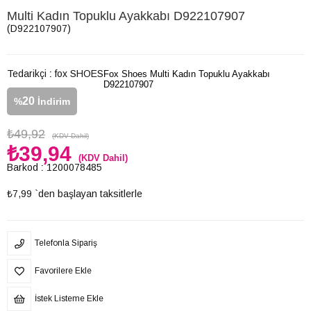
Multi Kadın Topuklu Ayakkabı D922107907
(D922107907)
Tedarikçi
:
fox SHOES
Fox Shoes Multi Kadın Topuklu Ayakkabı
D922107907
20
%
İndirim
₺49,92
(KDV Dahil)
₺39,94
(KDV Dahil)
Barkod
:
1200078485
₺7,99
`den başlayan taksitlerle
Telefonla Sipariş
Favorilere Ekle
İstek Listeme Ekle