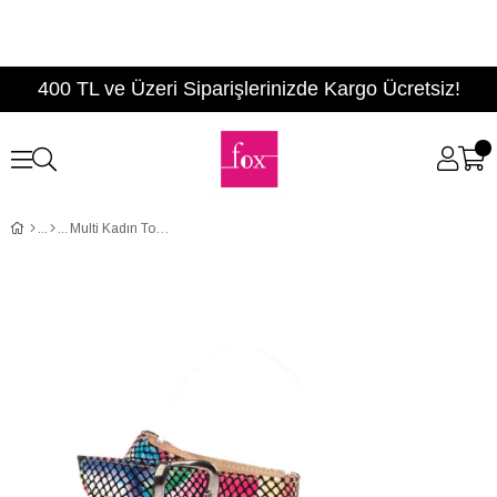
400 TL ve Üzeri Siparişlerinizde Kargo Ücretsiz!
Multi Kadın Topuklu Ayakkabı D922107907