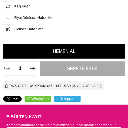
Karşılaştır
Fiyat Düşünce Haber Ver
Gelince Haber Ver
Azalt
Artır
TAVSIYE ET
YORUM YAZ
SORULAR (0) VE CEVAPLAR (0)
WhatsApp
Telegram
E-BÜLTEN KAYIT
Kampanyalarımızdan ve indirimlerimizden güncel olarak haberdar olun.