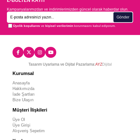
E-BÜLTEN KAYIT
Kampanyalarımızdan ve indirimlerimizden güncel olarak haberdar olun.
Gönder
Üyelik koşullarını
ve
kişisel verilerimin
korunmasını kabul ediyorum.
Tasarım Uyarlama ve Dijital Pazarlama:
AYZ
Dijital
Kurumsal
Anasayfa
Hakkımızda
İade Şartları
Bize Ulaşın
Müşteri İlişkileri
Üye Ol
Üye Girişi
Alışveriş Sepetim