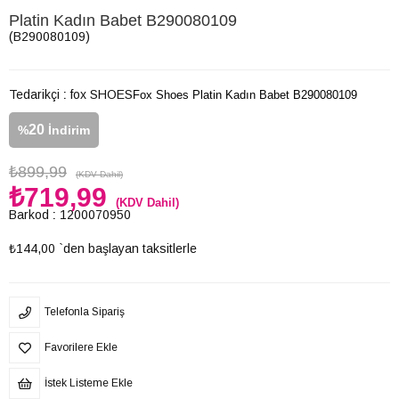
Platin Kadın Babet B290080109
(B290080109)
Tedarikçi
:
fox SHOES
Fox Shoes Platin Kadın Babet B290080109
20
%
İndirim
₺899,99
(KDV Dahil)
₺719,99
(KDV Dahil)
Barkod
:
1200070950
₺144,00
`den başlayan taksitlerle
Telefonla Sipariş
Favorilere Ekle
İstek Listeme Ekle