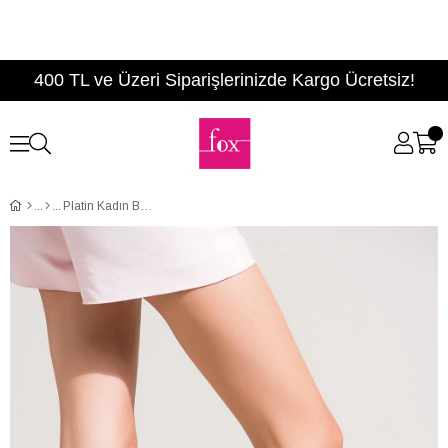
400 TL ve Üzeri Siparişlerinizde Kargo Ücretsiz!
Platin Kadın Babet B290080109