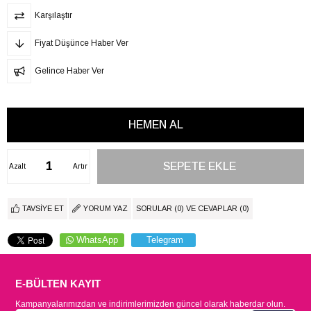
Karşılaştır
Fiyat Düşünce Haber Ver
Gelince Haber Ver
Azalt
Artır
TAVSIYE ET
YORUM YAZ
SORULAR (0) VE CEVAPLAR (0)
WhatsApp
Telegram
E-BÜLTEN KAYIT
Kampanyalarımızdan ve indirimlerimizden güncel olarak haberdar olun.