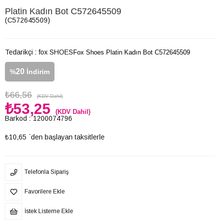
Platin Kadın Bot C572645509
(C572645509)
Tedarikçi
:
fox SHOES
Fox Shoes Platin Kadın Bot C572645509
20
%
İndirim
₺66,56
(KDV Dahil)
₺53,25
(KDV Dahil)
Barkod
:
1200074796
₺10,65
`den başlayan taksitlerle
Telefonla Sipariş
Favorilere Ekle
İstek Listeme Ekle