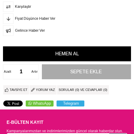
Karşılaştır
Fiyat Düşünce Haber Ver
Gelince Haber Ver
Azalt
Artır
TAVSIYE ET
YORUM YAZ
SORULAR (0) VE CEVAPLAR (0)
WhatsApp
Telegram
E-BÜLTEN KAYIT
Kampanyalarımızdan ve indirimlerimizden güncel olarak haberdar olun.