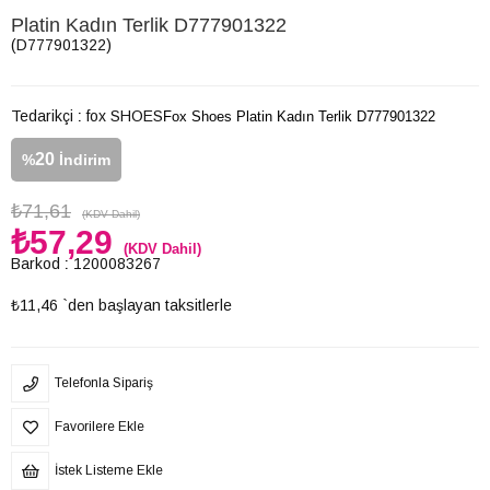
Platin Kadın Terlik D777901322
(D777901322)
Tedarikçi
:
fox SHOES
Fox Shoes Platin Kadın Terlik D777901322
20
%
İndirim
₺71,61
(KDV Dahil)
₺57,29
(KDV Dahil)
Barkod
:
1200083267
₺11,46
`den başlayan taksitlerle
Telefonla Sipariş
Favorilere Ekle
İstek Listeme Ekle