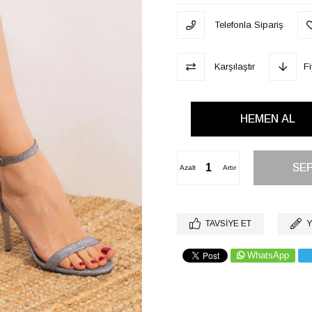
Telefonla Sipariş
Karşılaştır
F
Azalt
Artır
TAVSIYE ET
Y
WhatsApp