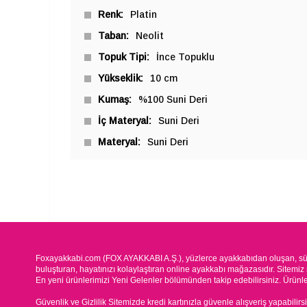
Renk
Platin
Taban
Neolit
Topuk Tipi
İnce Topuklu
Yükseklik
10 cm
Kumaş
%100 Suni Deri
İç Materyal
Suni Deri
Materyal
Suni Deri
Foxayakkabi.com (FOX AYAKKABI A.Ş.), yüzlerce ayakkabıdan oluşan, süre
buluşturan, hayatınızı kolaylaştıran online ayakkabı mağazasıdır. Sitemiz 
En yeni ürünlerimizi Yeni Gelenler bölümünden takip edebilirsiniz. Ürünleri
Güvenlik ve Gizlilik Sitemizde kredi kartınızla güvenle alışveriş yapabilirs