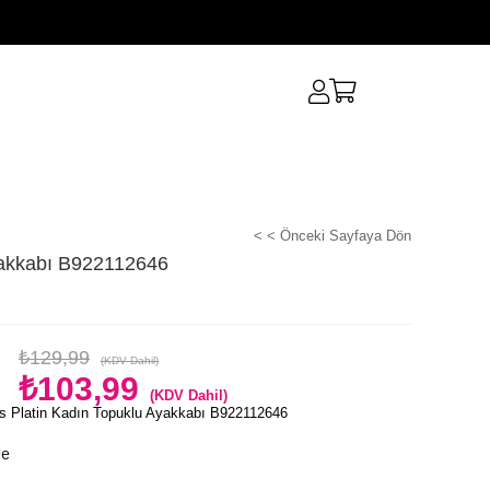
< < Önceki Sayfaya Dön
yakkabı B922112646
₺129,99
(KDV Dahil)
₺103,99
(KDV Dahil)
s Platin Kadın Topuklu Ayakkabı B922112646
le