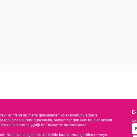
E
kli en trend ürünlerle güncellenen koleksiyonunu sizlerle
sezon içinde sürekli güncellenir, hemen her gün yeni ürünler eklenir.
Kam
mizin tamamı el işçiliği ile Türkiye'de üretilmektedir.
iniz. Kredi kartı bilgileriniz kesinlikle tarafımızdan görülemez veya