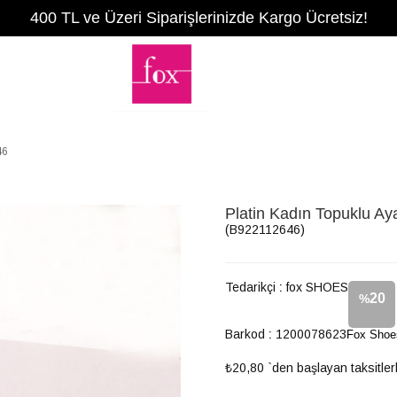
400 TL ve Üzeri Siparişlerinizde Kargo Ücretsiz!
46
Platin Kadın Topuklu A
(B922112646)
Tedarikçi
:
fox SHOES
20
%
Barkod
:
1200078623
Fox Shoe
İndirim
₺20,80
`den başlayan taksitler