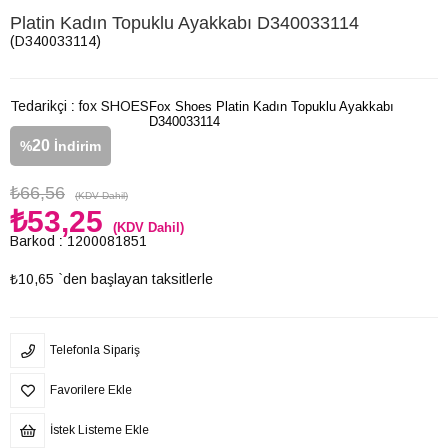
Platin Kadın Topuklu Ayakkabı D340033114
(D340033114)
Tedarikçi
:
fox SHOES
Fox Shoes Platin Kadın Topuklu Ayakkabı
D340033114
20
%
İndirim
₺66,56
(KDV Dahil)
₺53,25
(KDV Dahil)
Barkod
:
1200081851
₺10,65
`den başlayan taksitlerle
Telefonla Sipariş
Favorilere Ekle
İstek Listeme Ekle