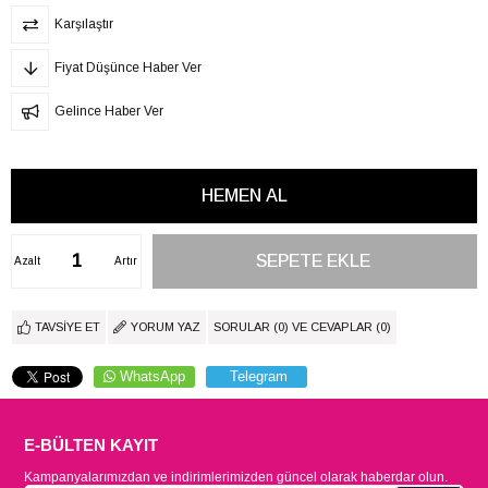
Karşılaştır
Fiyat Düşünce Haber Ver
Gelince Haber Ver
Azalt
Artır
TAVSIYE ET
YORUM YAZ
SORULAR (0) VE CEVAPLAR (0)
WhatsApp
Telegram
E-BÜLTEN KAYIT
Kampanyalarımızdan ve indirimlerimizden güncel olarak haberdar olun.