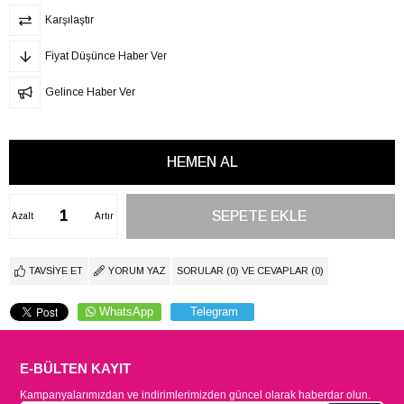
Karşılaştır
Fiyat Düşünce Haber Ver
Gelince Haber Ver
Azalt
Artır
TAVSIYE ET
YORUM YAZ
SORULAR (0) VE CEVAPLAR (0)
WhatsApp
Telegram
E-BÜLTEN KAYIT
Kampanyalarımızdan ve indirimlerimizden güncel olarak haberdar olun.