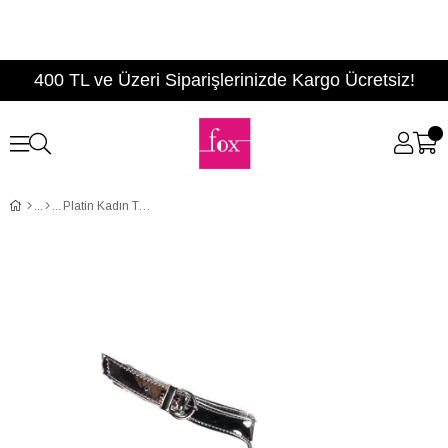
400 TL ve Üzeri Siparişlerinizde Kargo Ücretsiz!
Platin Kadın Topuklu Ayakkabı D404218334