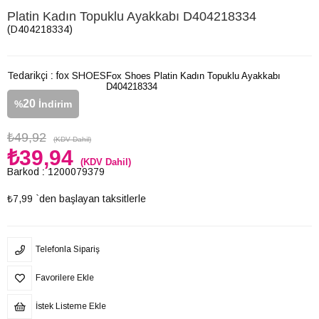
Platin Kadın Topuklu Ayakkabı D404218334
(D404218334)
Tedarikçi
:
fox SHOES
Fox Shoes Platin Kadın Topuklu Ayakkabı
D404218334
20
%
İndirim
₺49,92
(KDV Dahil)
₺39,94
(KDV Dahil)
Barkod
:
1200079379
₺7,99
`den başlayan taksitlerle
Telefonla Sipariş
Favorilere Ekle
İstek Listeme Ekle