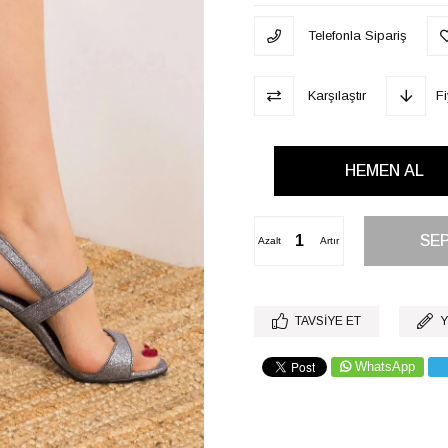
Telefonla Sipariş
Karşılaştır
F
Azalt
Artır
TAVSIYE ET
Y
WhatsApp