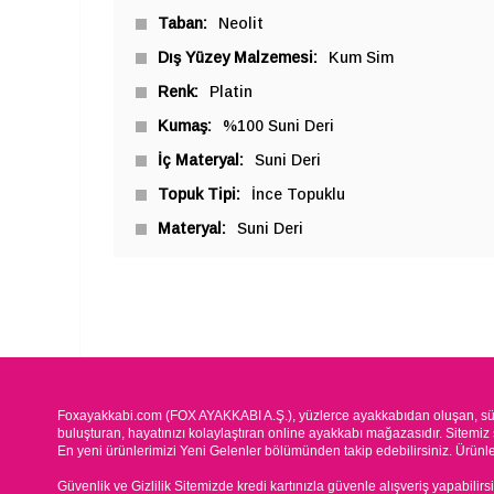
Taban
Neolit
Dış Yüzey Malzemesi
Kum Sim
Renk
Platin
Kumaş
%100 Suni Deri
İç Materyal
Suni Deri
Topuk Tipi
İnce Topuklu
Materyal
Suni Deri
Foxayakkabi.com (FOX AYAKKABI A.Ş.), yüzlerce ayakkabıdan oluşan, süre
buluşturan, hayatınızı kolaylaştıran online ayakkabı mağazasıdır. Sitemiz 
En yeni ürünlerimizi Yeni Gelenler bölümünden takip edebilirsiniz. Ürünleri
Güvenlik ve Gizlilik Sitemizde kredi kartınızla güvenle alışveriş yapabilirs