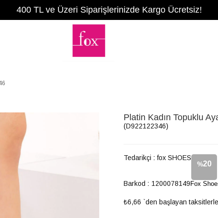
400 TL ve Üzeri Siparişlerinizde Kargo Ücretsiz!
46
Platin Kadın Topuklu A
(D922122346)
Tedarikçi
:
fox SHOES
20
%
Barkod
:
1200078149
Fox Shoe
İndirim
₺6,66
`den başlayan taksitlerl