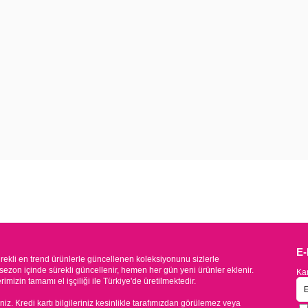
E
kli en trend ürünlerle güncellenen koleksiyonunu sizlerle
sezon içinde sürekli güncellenir, hemen her gün yeni ürünler eklenir.
Kam
mizin tamamı el işçiliği ile Türkiye'de üretilmektedir.
iniz. Kredi kartı bilgileriniz kesinlikle tarafımızdan görülemez veya