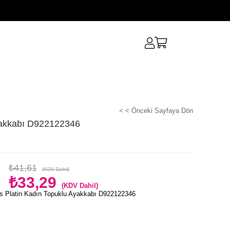
< < Önceki Sayfaya Dön
yakkabı D922122346
₺41,61
(KDV Dahil)
₺33,29
(KDV Dahil)
s Platin Kadın Topuklu Ayakkabı D922122346
e