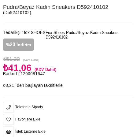
Pudra/Beyaz Kadın Sneakers D592410102
(D592410102)
Tedarikçi
:
fox SHOES
Fox Shoes Pudra/Beyaz Kadın Sneakers
D592410102
20
%
İndirim
₺51,32
(KDV Dahil)
₺41,06
(KDV Dahil)
Barkod
:
1200081647
₺8,21
`den başlayan taksitlerle
Telefonla Sipariş
Favorilere Ekle
İstek Listeme Ekle