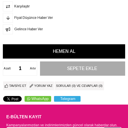
Karşılaştır
Fiyat Düşünce Haber Ver
Gelince Haber Ver
Azalt
Artır
TAVSIYE ET
YORUM YAZ
SORULAR (0) VE CEVAPLAR (0)
WhatsApp
Telegram
E-BÜLTEN KAYIT
Kampanyalarımızdan ve indirimlerimizden güncel olarak haberdar olun.