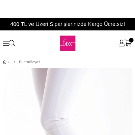
400 TL ve Üzeri Siparişlerinizde Kargo Ücretsiz!
Pudra/Beyaz Kadın Sneakers D592410102