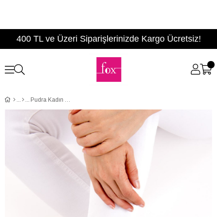
400 TL ve Üzeri Siparişlerinizde Kargo Ücretsiz!
Pudra Kadın Ayakkabı D280250009