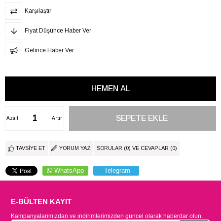
Karşılaştır
Fiyat Düşünce Haber Ver
Gelince Haber Ver
Azalt
Artır
TAVSIYE ET
YORUM YAZ
SORULAR (0) VE CEVAPLAR (0)
WhatsApp
Telegram
E-BÜLTEN KAYIT
Kampanyalarımızdan ve indirimlerimizden güncel olarak haberdar olun.