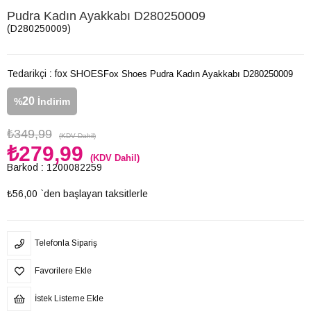
Pudra Kadın Ayakkabı D280250009
(D280250009)
Tedarikçi
:
fox SHOES
Fox Shoes Pudra Kadın Ayakkabı D280250009
20
%
İndirim
₺349,99
(KDV Dahil)
₺279,99
(KDV Dahil)
Barkod
:
1200082259
₺56,00
`den başlayan taksitlerle
Telefonla Sipariş
Favorilere Ekle
İstek Listeme Ekle