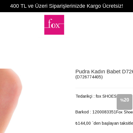
400 TL ve Üzeri Siparişlerinizde Kargo Ücretsiz!
Pudra Kadın Babet D7
(D726774405)
Tedarikçi
:
fox SHOES
20
%
Barkod
:
1200083351
Fox Shoe
İndirim
₺144,00
`den başlayan taksitle