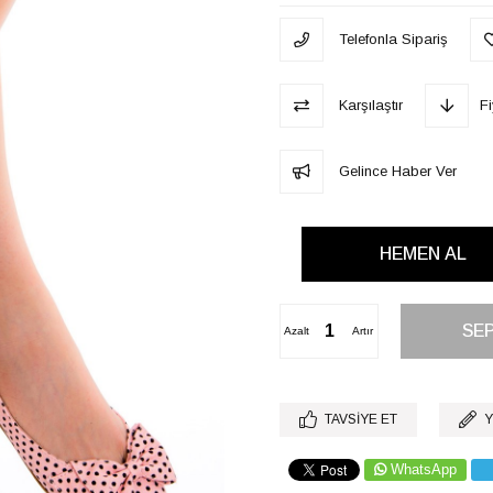
Telefonla Sipariş
Karşılaştır
F
Gelince Haber Ver
Azalt
Artır
TAVSIYE ET
Y
WhatsApp