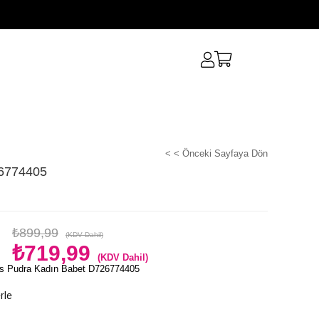
< < Önceki Sayfaya Dön
26774405
₺899,99
(KDV Dahil)
₺719,99
(KDV Dahil)
s Pudra Kadın Babet D726774405
rle