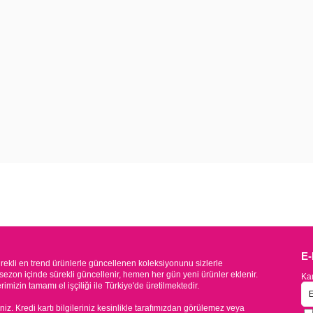
E
kli en trend ürünlerle güncellenen koleksiyonunu sizlerle
sezon içinde sürekli güncellenir, hemen her gün yeni ürünler eklenir.
Kam
mizin tamamı el işçiliği ile Türkiye'de üretilmektedir.
iniz. Kredi kartı bilgileriniz kesinlikle tarafımızdan görülemez veya