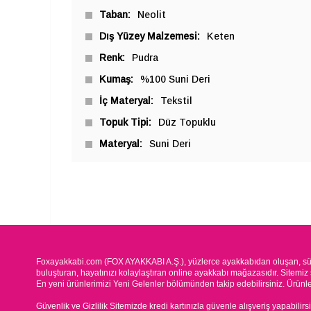
Taban
Neolit
Dış Yüzey Malzemesi
Keten
Renk
Pudra
Kumaş
%100 Suni Deri
İç Materyal
Tekstil
Topuk Tipi
Düz Topuklu
Materyal
Suni Deri
Foxayakkabi.com (FOX AYAKKABI A.Ş.), yüzlerce ayakkabıdan oluşan, süre
buluşturan, hayatınızı kolaylaştıran online ayakkabı mağazasıdır. Sitemiz 
En yeni ürünlerimizi Yeni Gelenler bölümünden takip edebilirsiniz. Ürünleri
Güvenlik ve Gizlilik Sitemizde kredi kartınızla güvenle alışveriş yapabilirs