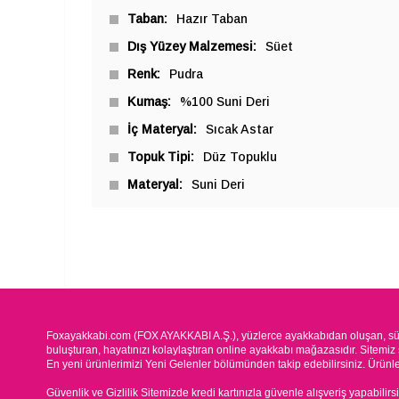
Taban
Hazır Taban
Dış Yüzey Malzemesi
Süet
Renk
Pudra
Kumaş
%100 Suni Deri
İç Materyal
Sıcak Astar
Topuk Tipi
Düz Topuklu
Materyal
Suni Deri
Foxayakkabi.com (FOX AYAKKABI A.Ş.), yüzlerce ayakkabıdan oluşan, süre
buluşturan, hayatınızı kolaylaştıran online ayakkabı mağazasıdır. Sitemiz 
En yeni ürünlerimizi Yeni Gelenler bölümünden takip edebilirsiniz. Ürünleri
Güvenlik ve Gizlilik Sitemizde kredi kartınızla güvenle alışveriş yapabilirs