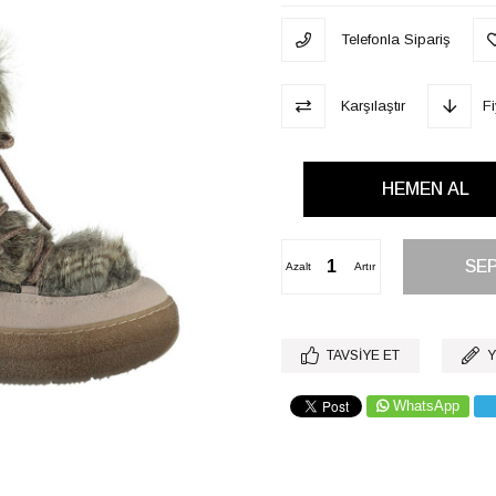
Telefonla Sipariş
Karşılaştır
F
Azalt
Artır
TAVSIYE ET
Y
WhatsApp