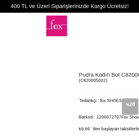
400 TL ve Üzeri Siparişlerinizde Kargo Ücretsiz!
Pudra Kadın Bot C8200
(C820005002)
Tedarikçi
:
fox SHOES
20
%
Barkod
:
1200072707
Fox Shoe
İndirim
₺6,66
`den başlayan taksitlerl