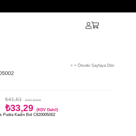
< < Önceki Sayfaya Dön
05002
₺41,61
(KDV Dahil)
₺33,29
(KDV Dahil)
s Pudra Kadın Bot C820005002
e