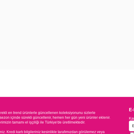
E
kli en trend ürünlerle güncellenen koleksiyonunu sizlerle
sezon içinde sürekli güncellenir, hemen her gün yeni ürünler eklenir.
Kam
mizin tamamı el işçiliği ile Türkiye'de üretilmektedir.
iniz. Kredi kartı bilgileriniz kesinlikle tarafımızdan görülemez veya